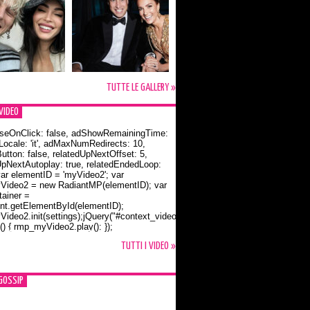
TUTTE LE GALLERY »
VIDEO
seOnClick: false, adShowRemainingTime:
dLocale: 'it', adMaxNumRedirects: 10,
utton: false, relatedUpNextOffset: 5,
UpNextAutoplay: true, relatedEndedLoop:
var elementID = 'myVideo2'; var
ideo2 = new RadiantMP(elementID); var
ainer =
t.getElementById(elementID);
ideo2.init(settings);jQuery("#context_video2").one("mouseover",
() { rmp_myVideo2.play(); });
o Bloom e la t-shirt dedicata a Flynn
TUTTI I VIDEO »
GOSSIP