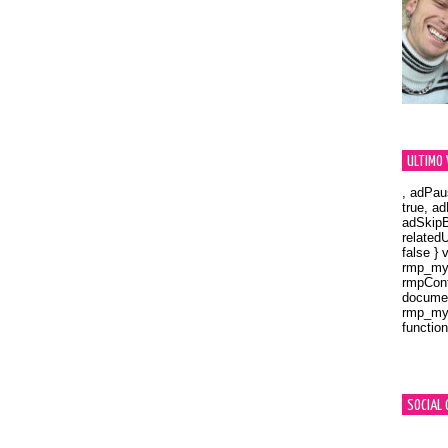
ULTIMO 
, adPau
true, a
adSkipB
related
false } 
rmp_myV
rmpCont
documen
rmp_myV
function
Orland
SOCIAL 