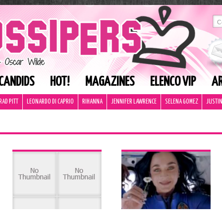
CANDIDS
HOT!
MAGAZINES
ELENCO VIP
AR
RAD PITT
LEONARDO DI CAPRIO
RIHANNA
JENNIFER LAWRENCE
SELENA GOMEZ
JUSTIN