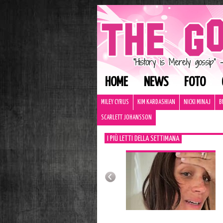
HOME
NEWS
FOTO
MILEY CYRUS
KIM KARDASHIAN
NICKI MINAJ
B
SCARLETT JOHANSSON
I PIÙ LETTI DELLA SETTIMANA