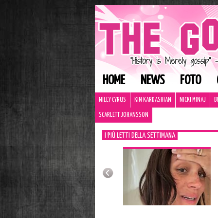
HOME
NEWS
FOTO
MILEY CYRUS
KIM KARDASHIAN
NICKI MINAJ
B
SCARLETT JOHANSSON
I PIÙ LETTI DELLA SETTIMANA