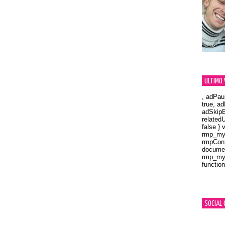
ULTIMO 
, adPau
true, a
adSkipB
related
false } 
rmp_myV
rmpCont
documen
rmp_myV
function
Orland
SOCIAL 