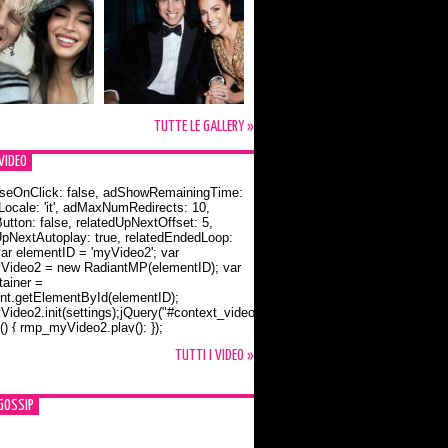
TUTTE LE GALLERY »
VIDEO
seOnClick: false, adShowRemainingTime:
dLocale: 'it', adMaxNumRedirects: 10,
utton: false, relatedUpNextOffset: 5,
UpNextAutoplay: true, relatedEndedLoop:
var elementID = 'myVideo2'; var
ideo2 = new RadiantMP(elementID); var
ainer =
t.getElementById(elementID);
ideo2.init(settings);jQuery("#context_video2").one("mouseover",
() { rmp_myVideo2.play(); });
o Bloom e la t-shirt dedicata a Flynn
TUTTI I VIDEO »
GOSSIP