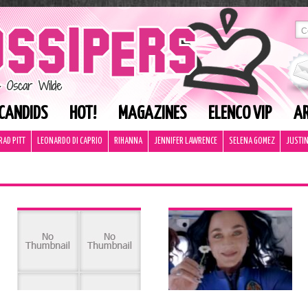
CANDIDS
HOT!
MAGAZINES
ELENCO VIP
AR
RAD PITT
LEONARDO DI CAPRIO
RIHANNA
JENNIFER LAWRENCE
SELENA GOMEZ
JUSTIN