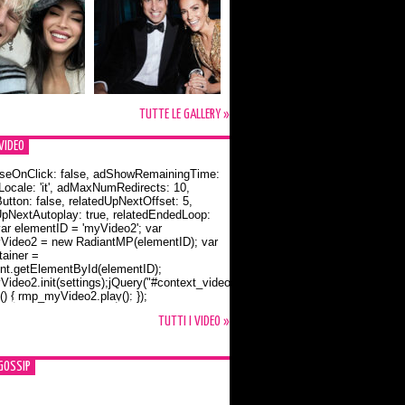
TUTTE LE GALLERY »
VIDEO
seOnClick: false, adShowRemainingTime:
dLocale: 'it', adMaxNumRedirects: 10,
utton: false, relatedUpNextOffset: 5,
UpNextAutoplay: true, relatedEndedLoop:
var elementID = 'myVideo2'; var
ideo2 = new RadiantMP(elementID); var
ainer =
t.getElementById(elementID);
ideo2.init(settings);jQuery("#context_video2").one("mouseover",
() { rmp_myVideo2.play(); });
o Bloom e la t-shirt dedicata a Flynn
TUTTI I VIDEO »
GOSSIP