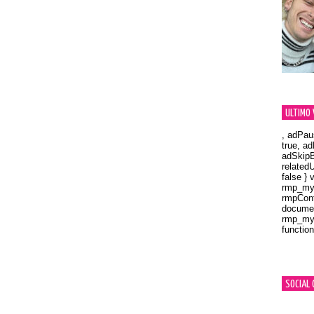
ULTIMO 
, adPau
true, a
adSkipB
related
false } 
rmp_myV
rmpCont
documen
rmp_myV
function
Orland
SOCIAL 