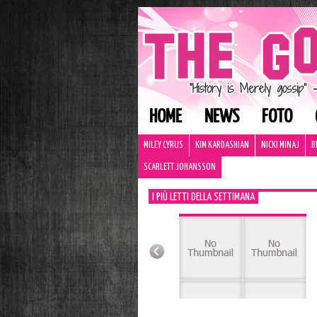
HOME
NEWS
FOTO
MILEY CYRUS
KIM KARDASHIAN
NICKI MINAJ
B
SCARLETT JOHANSSON
I PIÙ LETTI DELLA SETTIMANA