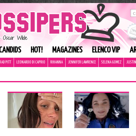
CANDIDS
HOT!
MAGAZINES
ELENCO VIP
AR
RAD PITT
LEONARDO DI CAPRIO
RIHANNA
JENNIFER LAWRENCE
SELENA GOMEZ
JUSTIN