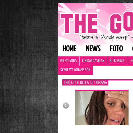
HOME
NEWS
FOTO
MILEY CYRUS
KIM KARDASHIAN
NICKI MINAJ
B
SCARLETT JOHANSSON
I PIÙ LETTI DELLA SETTIMANA