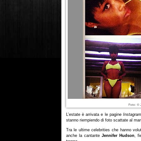
Foto: © 
L’estate è arrivata e le pagine
Instagra
stanno riempiendo di foto scattate al mar
Tra le ultime celebrities che hanno volut
anche la cantante
Jennifer Hudson
, f