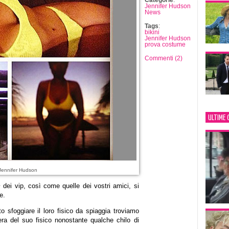
Categorie
:
Jennifer Hudson
News
Tags
:
bikini
Jennifer Hudson
prova costume
Commenti (2)
ULTIME 
Jennifer Hudson
m
dei vip, così come quelle dei vostri amici, si
e.
o sfoggiare il loro fisico da spiaggia troviamo
iera del suo fisico nonostante qualche chilo di