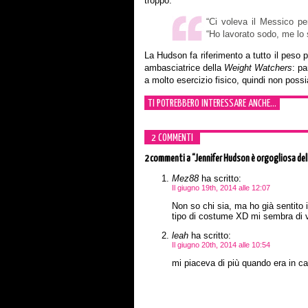
troppo.
“Ci voleva il Messico per
“Ho lavorato sodo, me lo
La Hudson fa riferimento a tutto il peso p
ambasciatrice della
Weight Watchers
: pa
a molto esercizio fisico, quindi non poss
TI POTREBBERO INTERESSARE ANCHE...
2 COMMENTI
2 commenti
a “Jennifer Hudson è orgogliosa del
Mez88
ha scritto:
Il giugno 19th, 2014 alle 12:07
Non so chi sia, ma ho già sentito
tipo di costume XD mi sembra di v
leah
ha scritto:
Il giugno 20th, 2014 alle 10:54
mi piaceva di più quando era in car