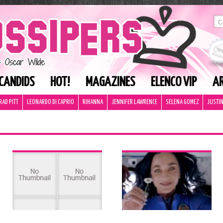
CANDIDS
HOT!
MAGAZINES
ELENCO VIP
AR
RAD PITT
LEONARDO DI CAPRIO
RIHANNA
JENNIFER LAWRENCE
SELENA GOMEZ
JUSTIN