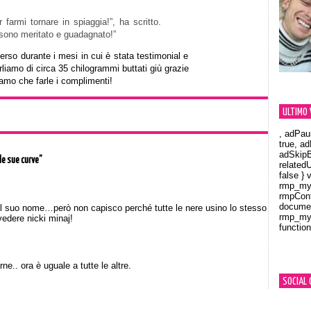
 farmi tornare in spiaggia!”, ha scritto.
 sono meritato e guadagnato!”
erso durante i mesi in cui è stata testimonial e
rliamo di circa 35 chilogrammi buttati giù grazie
iamo che farle i complimenti!
ULTIMO 
, adPau
true, a
adSkipB
le sue curve”
related
false } 
rmp_myV
rmpCont
documen
 il suo nome…però non capisco perché tutte le nere usino lo stesso
rmp_myV
edere nicki minaj!
function
Orland
ne.. ora è uguale a tutte le altre.
SOCIAL 