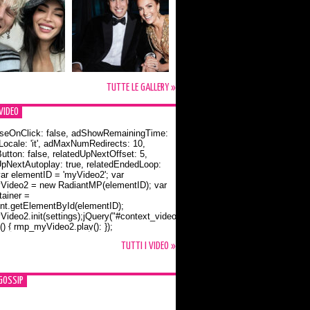
TUTTE LE GALLERY »
VIDEO
seOnClick: false, adShowRemainingTime:
dLocale: 'it', adMaxNumRedirects: 10,
utton: false, relatedUpNextOffset: 5,
UpNextAutoplay: true, relatedEndedLoop:
var elementID = 'myVideo2'; var
ideo2 = new RadiantMP(elementID); var
ainer =
t.getElementById(elementID);
ideo2.init(settings);jQuery("#context_video2").one("mouseover",
() { rmp_myVideo2.play(); });
o Bloom e la t-shirt dedicata a Flynn
TUTTI I VIDEO »
GOSSIP