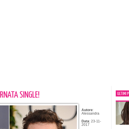
RNATA SINGLE!
ULTIMI 
Autore
:
Alessandra
Data
: 23-11-
2017