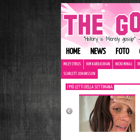
HOME
NEWS
FOTO
MILEY CYRUS
KIM KARDASHIAN
NICKI MINAJ
B
SCARLETT JOHANSSON
I PIÙ LETTI DELLA SETTIMANA