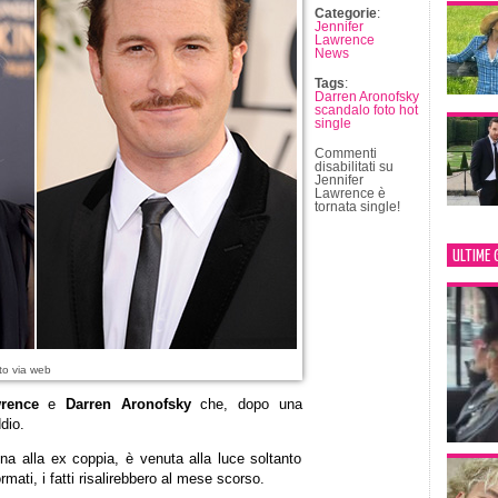
Categorie
:
Jennifer
Lawrence
News
Tags
:
Darren Aronofsky
scandalo foto hot
single
Commenti
disabilitati
su
Jennifer
Lawrence è
tornata single!
ULTIME 
to via web
wrence
e
Darren Aronofsky
che, dopo una
dio.
na alla ex coppia, è venuta alla luce soltanto
mati, i fatti risalirebbero al mese scorso.