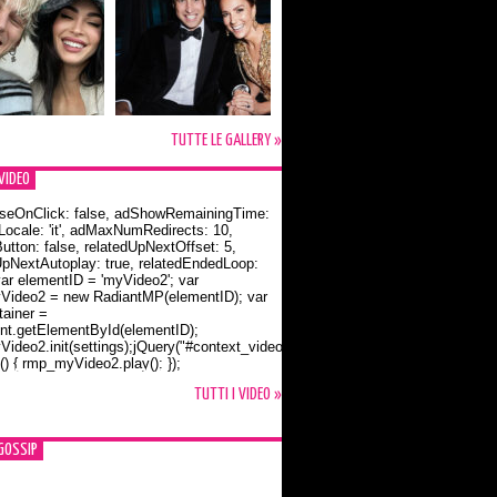
TUTTE LE GALLERY »
VIDEO
seOnClick: false, adShowRemainingTime:
dLocale: 'it', adMaxNumRedirects: 10,
utton: false, relatedUpNextOffset: 5,
UpNextAutoplay: true, relatedEndedLoop:
var elementID = 'myVideo2'; var
ideo2 = new RadiantMP(elementID); var
ainer =
t.getElementById(elementID);
ideo2.init(settings);jQuery("#context_video2").one("mouseover",
() { rmp_myVideo2.play(); });
o Bloom e la t-shirt dedicata a Flynn
TUTTI I VIDEO »
GOSSIP