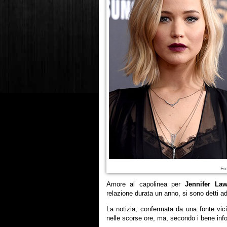
Fo
Amore al capolinea per
Jennifer La
relazione durata un anno, si sono detti ad
La notizia, confermata da una fonte vici
nelle scorse ore, ma, secondo i bene infor