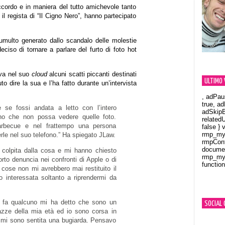
ccordo e in maniera del tutto amichevole tanto
il regista di “Il Cigno Nero”, hanno partecipato
 tumulto generato dallo scandalo delle molestie
ciso di tornare a parlare del furto di foto hot
vava nel suo
cloud
alcuni scatti piccanti destinati
ULTIMO 
uto dire la sua e l’ha fatto durante un’intervista
, adPau
true, a
se fossi andata a letto con l’intero
adSkipB
no che non possa vedere quelle foto.
related
arbecue e nel frattempo una persona
false } 
rmp_myV
le nel suo telefono.” Ha spiegato JLaw.
rmpCont
documen
 colpita dalla cosa e mi hanno chiesto
rmp_myV
to denuncia nei confronti di Apple o di
function
cose non mi avrebbero mai restituito il
Orland
 interessata soltanto a riprendermi da
 fa qualcuno mi ha detto che sono un
SOCIAL 
azze della mia età ed io sono corsa in
 mi sono sentita una bugiarda. Pensavo