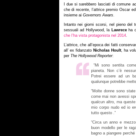
I due si sarebbero lasciati di comune a
che di recente, l’attrice premio Oscar ed 
insieme ai
Governors Awars
.
Intanto nei giorni scorsi, nel pieno del
sessuali ad Hollywood, la
Lawrece
ha de
che l’ha vista protagonista nel 2014
.
L’attrice, che all’epoca dei fatti conser
all’ ex fidanzato
Nicholas Hoult
, ha vol
per
The Hollywood Reporter
:
“Mi sono sentita come 
pianeta. Non c’è nessu
Potrei essere ad un b
qualunque potrebbe metter
“Molte donne sono state
come mai non avessi spor
qualcun altro, ma queste 
mio corpo nudo ed io ero
tutto questo .”
“Circa un anno e mezzo
buon modello per le rag
bagno a piangere perché