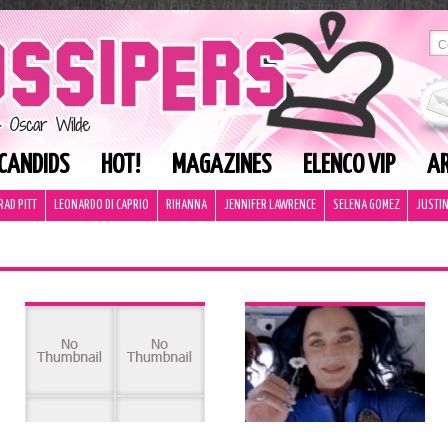
CANDIDS
HOT!
MAGAZINES
ELENCO VIP
AR
RAD PITT
LEONARDO DI CAPRIO
RIHANNA
JENNIFER LAWRENCE
SELENA GOMEZ
JUSTIN