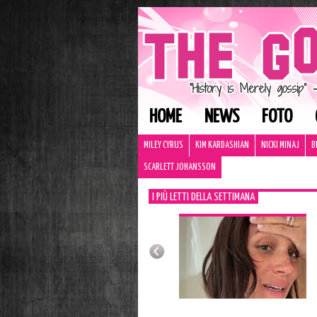
HOME
NEWS
FOTO
MILEY CYRUS
KIM KARDASHIAN
NICKI MINAJ
B
SCARLETT JOHANSSON
I PIÙ LETTI DELLA SETTIMANA