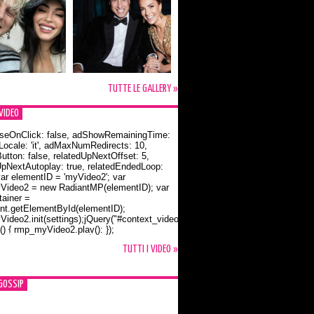
TUTTE LE GALLERY »
VIDEO
seOnClick: false, adShowRemainingTime:
dLocale: 'it', adMaxNumRedirects: 10,
utton: false, relatedUpNextOffset: 5,
UpNextAutoplay: true, relatedEndedLoop:
var elementID = 'myVideo2'; var
ideo2 = new RadiantMP(elementID); var
ainer =
t.getElementById(elementID);
ideo2.init(settings);jQuery("#context_video2").one("mouseover",
() { rmp_myVideo2.play(); });
o Bloom e la t-shirt dedicata a Flynn
TUTTI I VIDEO »
GOSSIP