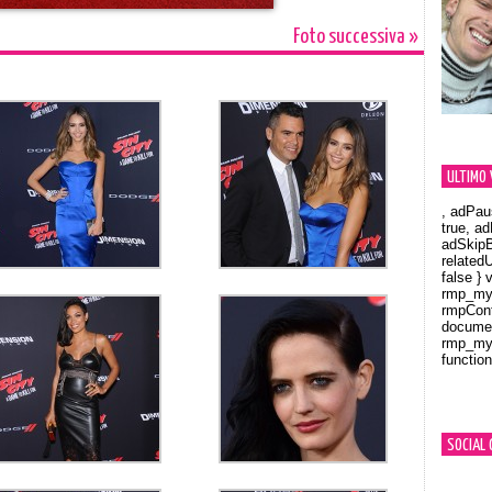
Foto successiva »
ULTIMO 
, adPau
true, a
adSkipB
related
false } 
rmp_myV
rmpCont
documen
rmp_myV
function
Orland
SOCIAL 