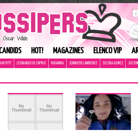
CANDIDS
HOT!
MAGAZINES
ELENCO VIP
AR
RAD PITT
LEONARDO DI CAPRIO
RIHANNA
JENNIFER LAWRENCE
SELENA GOMEZ
JUSTIN