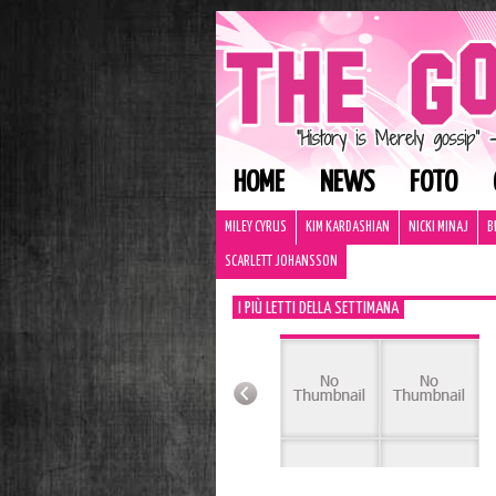
HOME
NEWS
FOTO
MILEY CYRUS
KIM KARDASHIAN
NICKI MINAJ
B
SCARLETT JOHANSSON
I PIÙ LETTI DELLA SETTIMANA