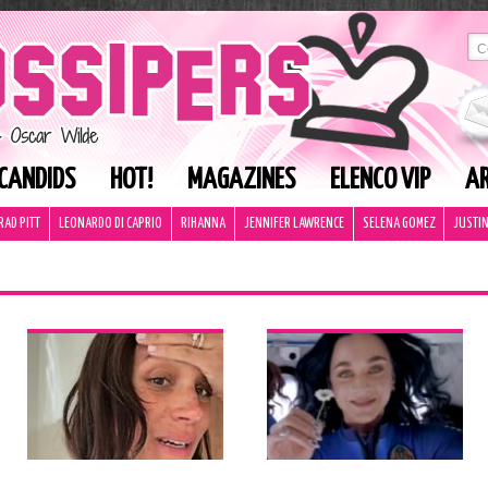
CANDIDS
HOT!
MAGAZINES
ELENCO VIP
AR
RAD PITT
LEONARDO DI CAPRIO
RIHANNA
JENNIFER LAWRENCE
SELENA GOMEZ
JUSTIN