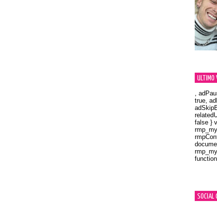
ULTIMO 
, adPau
true, a
adSkipB
related
false } 
rmp_myV
rmpCont
documen
rmp_myV
function
Orland
SOCIAL 