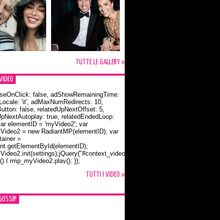
TUTTE LE GALLERY »
VIDEO
seOnClick: false, adShowRemainingTime:
dLocale: 'it', adMaxNumRedirects: 10,
utton: false, relatedUpNextOffset: 5,
UpNextAutoplay: true, relatedEndedLoop:
var elementID = 'myVideo2'; var
ideo2 = new RadiantMP(elementID); var
ainer =
t.getElementById(elementID);
ideo2.init(settings);jQuery("#context_video2").one("mouseover",
() { rmp_myVideo2.play(); });
o Bloom e la t-shirt dedicata a Flynn
TUTTI I VIDEO »
GOSSIP