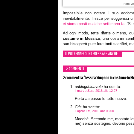
Foto vi
Impossibile non notare il suo addome
inevitabilmente, finisce per suggerisci u
ci siamo posti qualche settimana fa
: “Si 
Ad ogni modo, tette rifatte o meno, gu
costume in Messico
, una cosa mi sembr
suo bisognerà pure fare tanti sacrifici, ma
TI POTREBBERO INTERESSARE ANCHE...
2 COMMENTI
2 commenti
a “Jessica Simpson in costume in M
unblogdelcavolo
ha scritto:
Il marzo 31st, 2016 alle 12:27
Porta a spasso le tette nuove.
Cris
ha scritto:
Il aprile 1st, 2016 alle 03:00
Macché. Secondo me, montata latt
me) senza sostegno, devono pesar