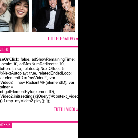
TUTTE LE GALLERY »
VIDEO
seOnClick: false, adShowRemainingTime:
dLocale: 'it', adMaxNumRedirects: 10,
utton: false, relatedUpNextOffset: 5,
UpNextAutoplay: true, relatedEndedLoop:
var elementID = 'myVideo2'; var
ideo2 = new RadiantMP(elementID); var
ainer =
t.getElementById(elementID);
ideo2.init(settings);jQuery("#context_video2").one("mouseover",
() { rmp_myVideo2.play(); });
o Bloom e la t-shirt dedicata a Flynn
TUTTI I VIDEO »
GOSSIP