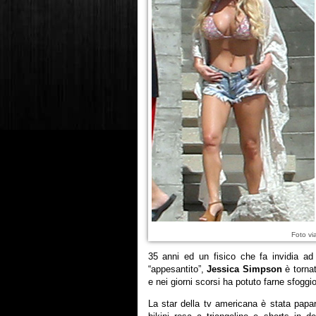
Foto vi
35 anni ed un fisico che fa invidia ad
“appesantito”,
Jessica Simpson
è tornat
e nei giorni scorsi ha potuto farne sfoggi
La star della tv americana è stata papar