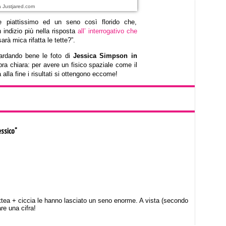
a Justjared.com
 piattissimo ed un seno così florido che,
n indizio più nella risposta
all’ interrogativo che
sarà mica rifatta le tette?”.
ardando bene le foto di
Jessica Simpson in
a chiara: per avere un fisico spaziale come il
 alla fine i risultati si ottengono eccome!
essico”
ea + ciccia le hanno lasciato un seno enorme. A vista (secondo
e una cifra!