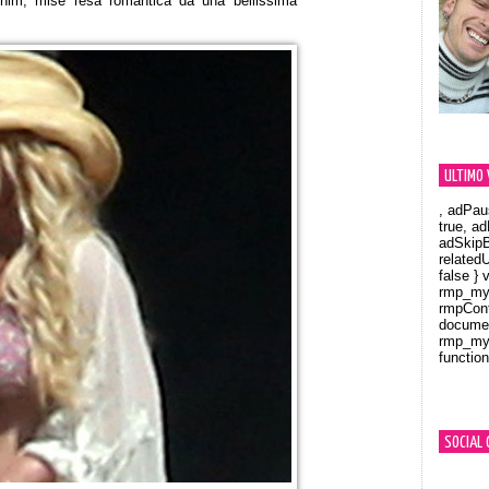
denim, mise resa romantica da una bellissima
ULTIMO 
, adPau
true, a
adSkipB
related
false } 
rmp_myV
rmpCont
documen
rmp_myV
function
Orland
SOCIAL 