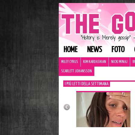
HOME
NEWS
FOTO
MILEY CYRUS
KIM KARDASHIAN
NICKI MINAJ
B
SCARLETT JOHANSSON
I PIÙ LETTI DELLA SETTIMANA