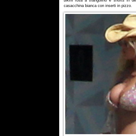
bikini rosa a triangolino e shorts in 
casacchina bianca con inserti in pizzo.