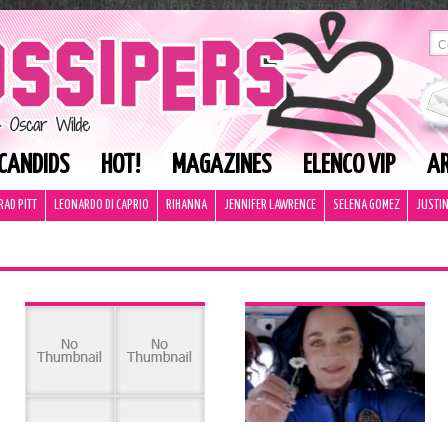
CANDIDS
HOT!
MAGAZINES
ELENCO VIP
AR
RAD PITT
LEONARDO DI CAPRIO
RIHANNA
JENNIFER LAWRENCE
SELENA GOMEZ
JUSTIN