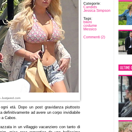
Categorie
:
Candids
Jessica Simpson
Tags
:
bikini
costume
Messico
Commenti (2)
ULTIME 
a Justjared.com
 ogni età. Dopo un post gravidanza piuttosto
a definitivamente ad avere un corpo invidiabile
o a Cabos.
azzata in un villaggio vacanziero con tanto di