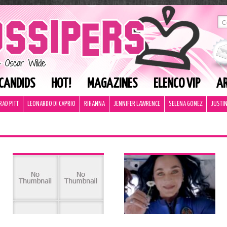
CANDIDS
HOT!
MAGAZINES
ELENCO VIP
AR
RAD PITT
LEONARDO DI CAPRIO
RIHANNA
JENNIFER LAWRENCE
SELENA GOMEZ
JUSTIN