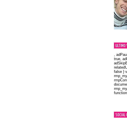
ULTIMO 
, adPau
true, a
adSkipB
related
false } 
rmp_myV
rmpCont
documen
rmp_myV
function
Orland
SOCIAL 