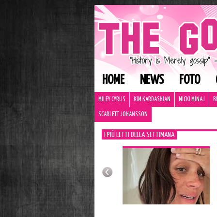
HOME
NEWS
FOTO
MILEY CYRUS
KIM KARDASHIAN
NICKI MINAJ
B
SCARLETT JOHANSSON
I PIÙ LETTI DELLA SETTIMANA