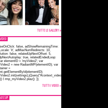
TUTTE LE GALLERY »
VIDEO
seOnClick: false, adShowRemainingTime:
dLocale: 'it', adMaxNumRedirects: 10,
utton: false, relatedUpNextOffset: 5,
UpNextAutoplay: true, relatedEndedLoop:
var elementID = 'myVideo2'; var
ideo2 = new RadiantMP(elementID); var
ainer =
t.getElementById(elementID);
ideo2.init(settings);jQuery("#context_video2").one("mouseover",
() { rmp_myVideo2.play(); });
o Bloom e la t-shirt dedicata a Flynn
TUTTI I VIDEO »
GOSSIP