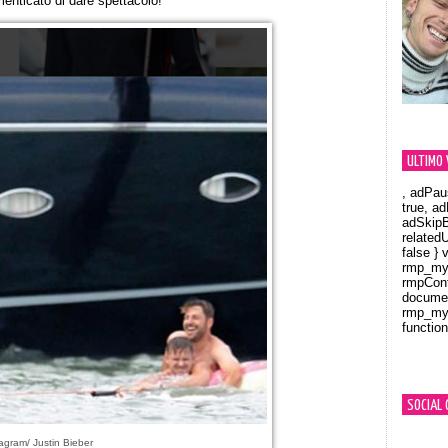
enticato di dare spettacolo!
ULTIMO 
, adPau
true, a
adSkipB
related
false } 
rmp_myV
rmpCont
documen
rmp_myV
function
Orland
SOCIAL 
agram/ Justin Bieber