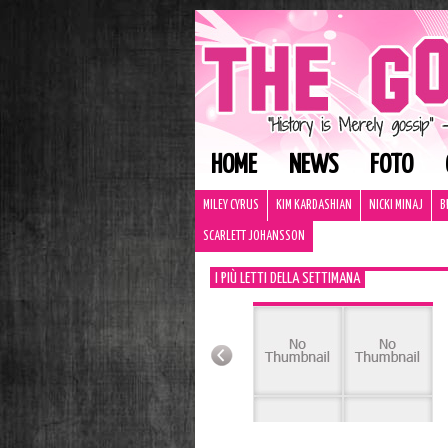
HOME
NEWS
FOTO
MILEY CYRUS
KIM KARDASHIAN
NICKI MINAJ
B
SCARLETT JOHANSSON
I PIÙ LETTI DELLA SETTIMANA