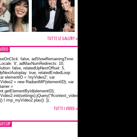
TUTTE LE GALLERY »
VIDEO
seOnClick: false, adShowRemainingTime:
dLocale: 'it', adMaxNumRedirects: 10,
utton: false, relatedUpNextOffset: 5,
UpNextAutoplay: true, relatedEndedLoop:
var elementID = 'myVideo2'; var
ideo2 = new RadiantMP(elementID); var
ainer =
t.getElementById(elementID);
ideo2.init(settings);jQuery("#context_video2").one("mouseover",
() { rmp_myVideo2.play(); });
o Bloom e la t-shirt dedicata a Flynn
TUTTI I VIDEO »
GOSSIP