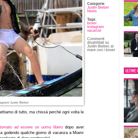
Categorie
:
Justin Bieber
News
Tags
:
boxer
instagram
vacanze
Commenti
disabilitati
su
Justin Bieber, al
mare con i boxer
ULTIME 
agram/ Justin Bieber
ttiamo di tutto, ma chissà perchè ogni volta le
tornato ad essere un uomo libero
dopo aver
i sta godendo qualche giorno di vacanza a Miami