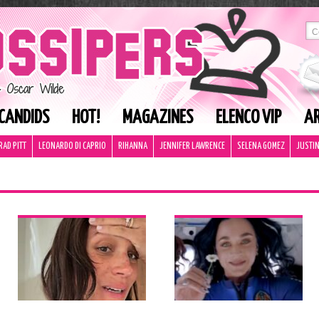
CANDIDS
HOT!
MAGAZINES
ELENCO VIP
AR
RAD PITT
LEONARDO DI CAPRIO
RIHANNA
JENNIFER LAWRENCE
SELENA GOMEZ
JUSTIN