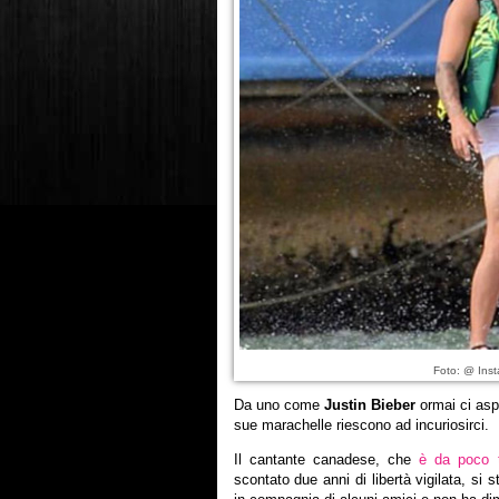
Foto: @ Inst
Da uno come
Justin Bieber
ormai ci aspe
sue marachelle riescono ad incuriosirci.
Il cantante canadese, che
è da poco 
scontato due anni di libertà vigilata, s