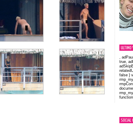
ULTIMO 
, adPau
true, a
adSkipB
related
false } 
rmp_myV
rmpCont
documen
rmp_myV
function
Orland
SOCIAL 