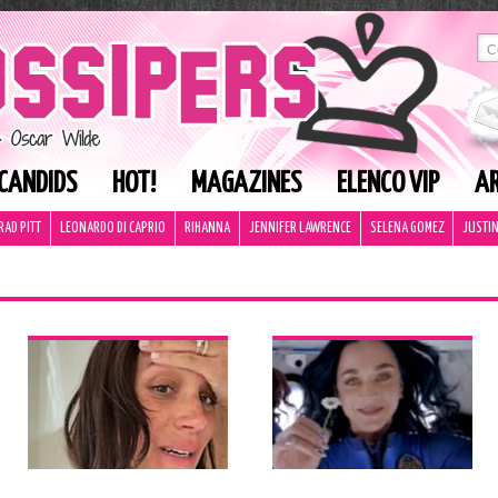
CANDIDS
HOT!
MAGAZINES
ELENCO VIP
AR
RAD PITT
LEONARDO DI CAPRIO
RIHANNA
JENNIFER LAWRENCE
SELENA GOMEZ
JUSTIN