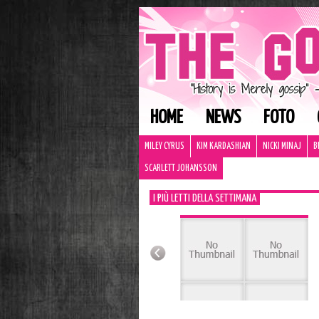
HOME
NEWS
FOTO
MILEY CYRUS
KIM KARDASHIAN
NICKI MINAJ
B
SCARLETT JOHANSSON
I PIÙ LETTI DELLA SETTIMANA