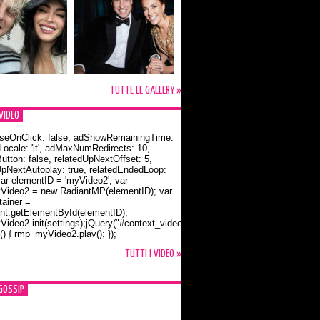
TUTTE LE GALLERY »
VIDEO
seOnClick: false, adShowRemainingTime:
dLocale: 'it', adMaxNumRedirects: 10,
utton: false, relatedUpNextOffset: 5,
UpNextAutoplay: true, relatedEndedLoop:
var elementID = 'myVideo2'; var
ideo2 = new RadiantMP(elementID); var
ainer =
t.getElementById(elementID);
ideo2.init(settings);jQuery("#context_video2").one("mouseover",
() { rmp_myVideo2.play(); });
o Bloom e la t-shirt dedicata a Flynn
TUTTI I VIDEO »
GOSSIP