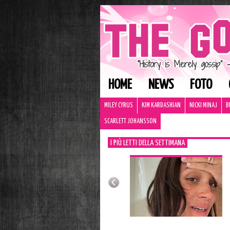
HOME
NEWS
FOTO
MILEY CYRUS
KIM KARDASHIAN
NICKI MINAJ
B
SCARLETT JOHANSSON
I PIÙ LETTI DELLA SETTIMANA