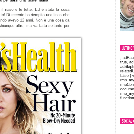
o per darsi una “sistematina”:
 il naso e le tette. Ed è stata la cosa
tto! Di recente ho riempito una linea che
uando avevo 12 anni. Non è una cosa da
hiunque altro, ma va fatta soltanto per
ULTIMO 
, adPau
true, a
adSkipB
related
false } 
rmp_myV
rmpCont
documen
rmp_myV
function
Orland
SOCIAL 