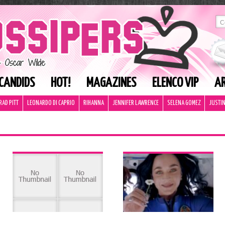
CANDIDS
HOT!
MAGAZINES
ELENCO VIP
AR
RAD PITT
LEONARDO DI CAPRIO
RIHANNA
JENNIFER LAWRENCE
SELENA GOMEZ
JUSTIN