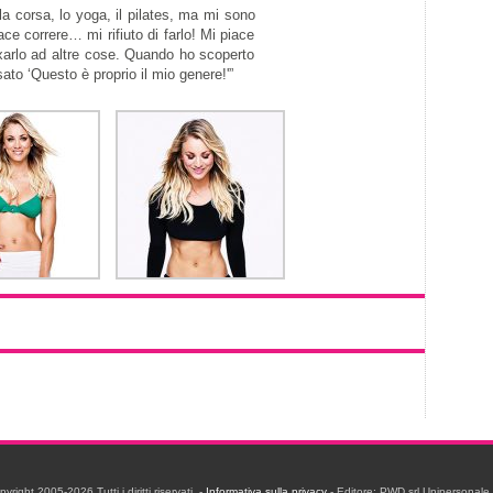
la corsa, lo yoga, il pilates, ma mi sono
ce correre… mi rifiuto di farlo! Mi piace
xarlo ad altre cose. Quando ho scoperto
ato ‘Questo è proprio il mio genere!'”
ight 2005-2026 Tutti i diritti riservati. -
Informativa sulla privacy
- Editore: PWD srl Unipersonal