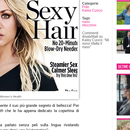
Categorie
:
Foto
Kaley Cuoco
Tags
:
naso
ritocchini
Commenti
disabilitati
su
Kaley Cuoco: “Mi
sono rifatta il
naso”
ULTIME 
 Women’s Health
mente il suo più grande segreto di bellezza! Per
th
che le ha appena dedicato la copertina di
a parlato senza peli sulla lingua rivelando