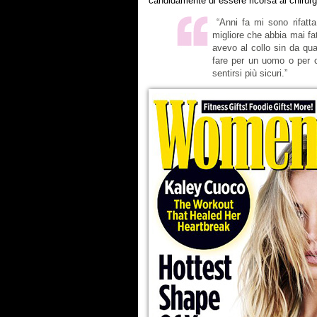
candidamente di essere ricorsa al chirurg
“Anni fa mi sono rifatta
migliore che abbia mai fa
avevo al collo sin da q
fare per un uomo o per c
sentirsi più sicuri.”