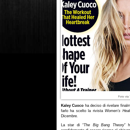
Foto via
Kaley Cuoco
ha deciso di rivelare final
farlo ha scelto la rivista
Women’s Heal
Dicembre.
La star di “
The Big Bang Theory
” h