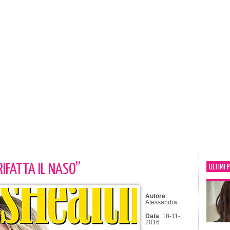
RIFATTA IL NASO”
ULTIMI 
Autore
:
Alessandra
Data
: 18-11-
2016