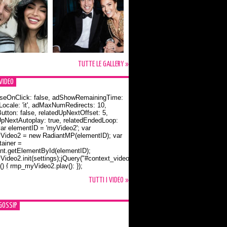
TUTTE LE GALLERY »
VIDEO
seOnClick: false, adShowRemainingTime:
dLocale: 'it', adMaxNumRedirects: 10,
utton: false, relatedUpNextOffset: 5,
UpNextAutoplay: true, relatedEndedLoop:
var elementID = 'myVideo2'; var
ideo2 = new RadiantMP(elementID); var
ainer =
t.getElementById(elementID);
ideo2.init(settings);jQuery("#context_video2").one("mouseover",
() { rmp_myVideo2.play(); });
o Bloom e la t-shirt dedicata a Flynn
TUTTI I VIDEO »
GOSSIP