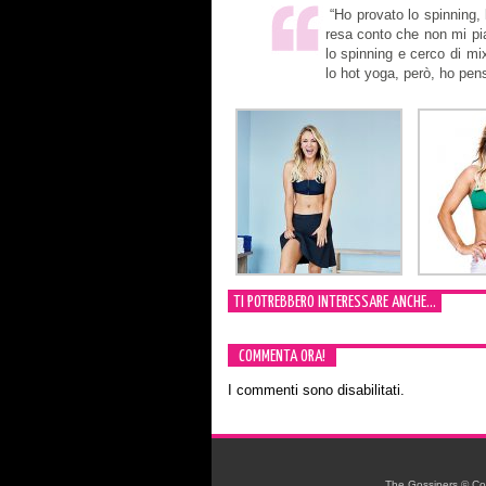
“Ho provato lo spinning, 
resa conto che non mi pia
lo spinning e cerco di mi
lo hot yoga, però, ho pens
TI POTREBBERO INTERESSARE ANCHE...
COMMENTA ORA!
I commenti sono disabilitati.
The Gossipers © Copyr