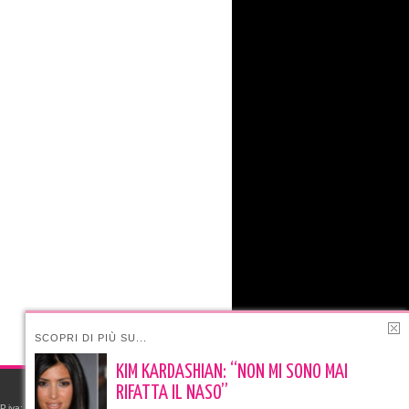
SCOPRI DI PIÙ SU...
KIM KARDASHIAN: “NON MI SONO MAI
RIFATTA IL NASO”
e P.iva: 06523591219