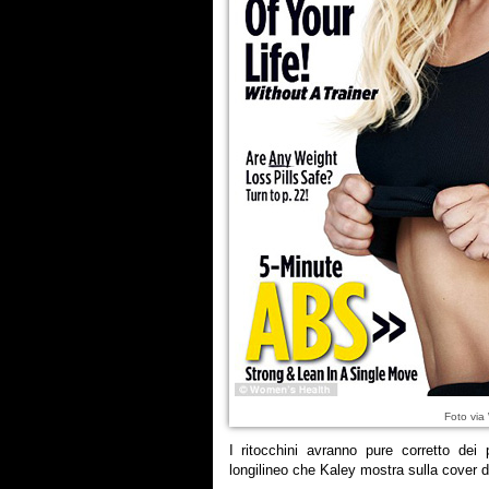
Foto via
I ritocchini avranno pure corretto dei p
longilineo che Kaley mostra sulla cover d