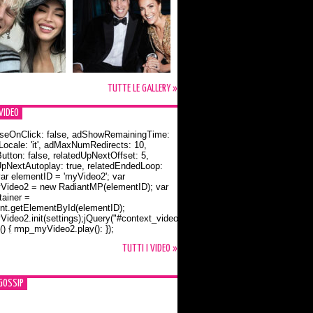
TUTTE LE GALLERY »
VIDEO
seOnClick: false, adShowRemainingTime:
dLocale: 'it', adMaxNumRedirects: 10,
utton: false, relatedUpNextOffset: 5,
UpNextAutoplay: true, relatedEndedLoop:
var elementID = 'myVideo2'; var
ideo2 = new RadiantMP(elementID); var
ainer =
t.getElementById(elementID);
ideo2.init(settings);jQuery("#context_video2").one("mouseover",
() { rmp_myVideo2.play(); });
o Bloom e la t-shirt dedicata a Flynn
TUTTI I VIDEO »
GOSSIP