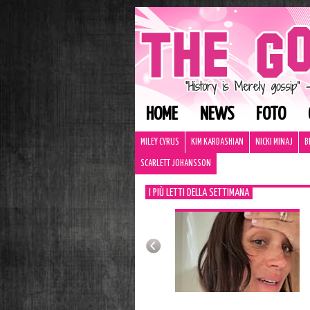
HOME
NEWS
FOTO
MILEY CYRUS
KIM KARDASHIAN
NICKI MINAJ
B
SCARLETT JOHANSSON
I PIÙ LETTI DELLA SETTIMANA