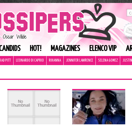
CANDIDS
HOT!
MAGAZINES
ELENCO VIP
AR
RAD PITT
LEONARDO DI CAPRIO
RIHANNA
JENNIFER LAWRENCE
SELENA GOMEZ
JUSTIN