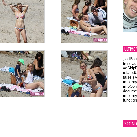
ULTIMO 
, adPau
true, a
adSkipB
related
false } 
rmp_myV
rmpCont
documen
rmp_myV
function
Orland
SOCIAL 