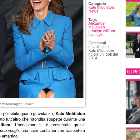
Categorie
:
Kate Middleton
News
Tags
:
Alexander
McQueen
principe william
star style
Commenti
disabilitati
su
Kate Middleton
ricicla un look del
2014
ULTIME 
ram/ Kensington Palace
a possibile quarta gravidanza,
Kate Middleton
ato tutt’altro che rotondità sospette durante una
lliam
. L’occasione si è presentata grazie
tenborough
, una nave container che trasporterà
 antartico.