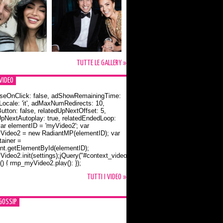
TUTTE LE GALLERY »
VIDEO
seOnClick: false, adShowRemainingTime:
dLocale: 'it', adMaxNumRedirects: 10,
utton: false, relatedUpNextOffset: 5,
UpNextAutoplay: true, relatedEndedLoop:
var elementID = 'myVideo2'; var
ideo2 = new RadiantMP(elementID); var
ainer =
t.getElementById(elementID);
ideo2.init(settings);jQuery("#context_video2").one("mouseover",
() { rmp_myVideo2.play(); });
o Bloom e la t-shirt dedicata a Flynn
TUTTI I VIDEO »
GOSSIP