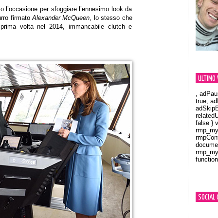
o l’occasione per sfoggiare l’ennesimo look da
rro firmato
Alexander McQueen
, lo stesso che
prima volta nel 2014, immancabile clutch e
ULTIMO 
, adPau
true, a
adSkipB
related
false } 
rmp_myV
rmpCont
documen
rmp_myV
function
Orland
SOCIAL 