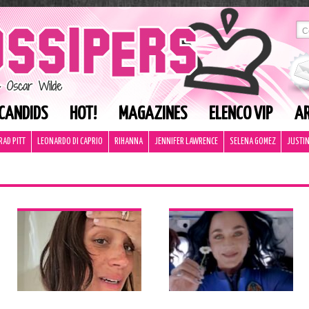
CANDIDS
HOT!
MAGAZINES
ELENCO VIP
AR
RAD PITT
LEONARDO DI CAPRIO
RIHANNA
JENNIFER LAWRENCE
SELENA GOMEZ
JUSTIN