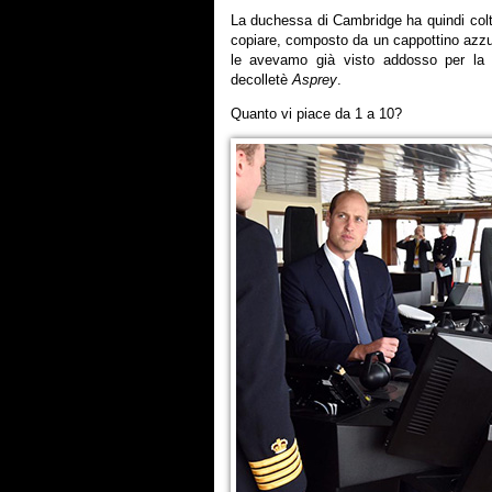
La duchessa di Cambridge ha quindi colt
copiare, composto da un cappottino azzu
le avevamo già visto addosso per la 
decolletè
Asprey
.
Quanto vi piace da 1 a 10?