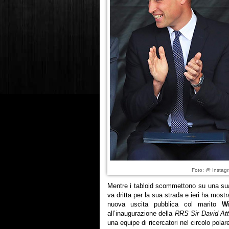
Foto: @ Instag
Mentre i tabloid scommettono su una su
va dritta per la sua strada e ieri ha mostr
nuova uscita pubblica col marito
Wi
all’inaugurazione della
RRS Sir David At
una equipe di ricercatori nel circolo polare