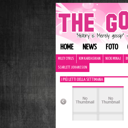
HOME
NEWS
FOTO
MILEY CYRUS
KIM KARDASHIAN
NICKI MINAJ
B
SCARLETT JOHANSSON
I PIÙ LETTI DELLA SETTIMANA