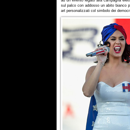
ad un evento legato alla campagna elet
sul palco con addosso un abito bianco pai
art personalizzati col simbolo dei democra