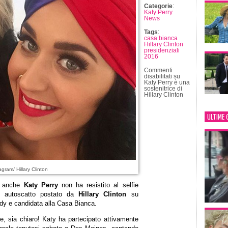
Categorie
:
Katy Perry
News
Tags
:
casa bianca
Hillary Clinton
presidenziali
2016
Commenti
disabilitati
su
Katy Perry è una
sostenitrice di
Hillary Clinton
ULTIME 
gram/ Hillary Clinton
anche
Katy Perry
non ha resistito al selfie
n autoscatto postato da
Hillary Clinton
su
ady e candidata alla Casa Bianca.
e, sia chiaro! Katy ha partecipato attivamente