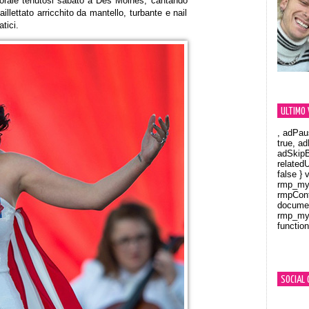
torale tenutosi sabato a Des Moines, cantando
llettato arricchito da mantello, turbante e nail
tici.
ULTIMO 
, adPau
true, a
adSkipB
related
false } 
rmp_myV
rmpCont
documen
rmp_myV
function
Orland
SOCIAL 