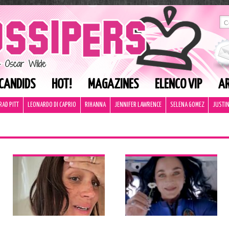
CANDIDS
HOT!
MAGAZINES
ELENCO VIP
AR
RAD PITT
LEONARDO DI CAPRIO
RIHANNA
JENNIFER LAWRENCE
SELENA GOMEZ
JUSTIN