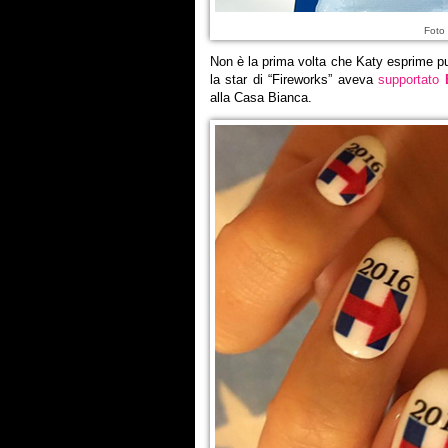
Foto 
Non è la prima volta che Katy esprime pu
la star di “Fireworks” aveva
supportato
alla Casa Bianca.