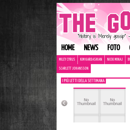
HOME
NEWS
FOTO
MILEY CYRUS
KIM KARDASHIAN
NICKI MINAJ
B
SCARLETT JOHANSSON
I PIÙ LETTI DELLA SETTIMANA