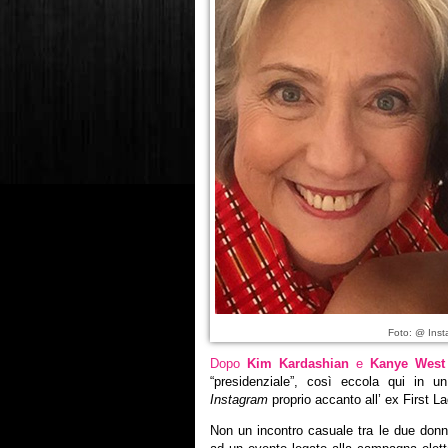
Foto: @ Insta
Dopo
Kim Kardashian
e
Kanye West
“presidenziale”, così eccola qui in u
Instagram
proprio accanto all’ ex First L
Non un incontro casuale tra le due donn