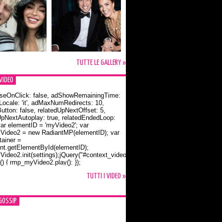
TUTTE LE GALLERY »
VIDEO
seOnClick: false, adShowRemainingTime:
dLocale: 'it', adMaxNumRedirects: 10,
utton: false, relatedUpNextOffset: 5,
UpNextAutoplay: true, relatedEndedLoop:
var elementID = 'myVideo2'; var
ideo2 = new RadiantMP(elementID); var
ainer =
t.getElementById(elementID);
ideo2.init(settings);jQuery("#context_video2").one("mouseover",
() { rmp_myVideo2.play(); });
o Bloom e la t-shirt dedicata a Flynn
TUTTI I VIDEO »
GOSSIP