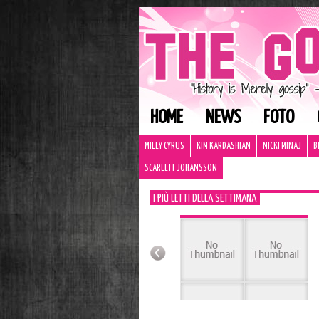
HOME
NEWS
FOTO
MILEY CYRUS
KIM KARDASHIAN
NICKI MINAJ
B
SCARLETT JOHANSSON
I PIÙ LETTI DELLA SETTIMANA