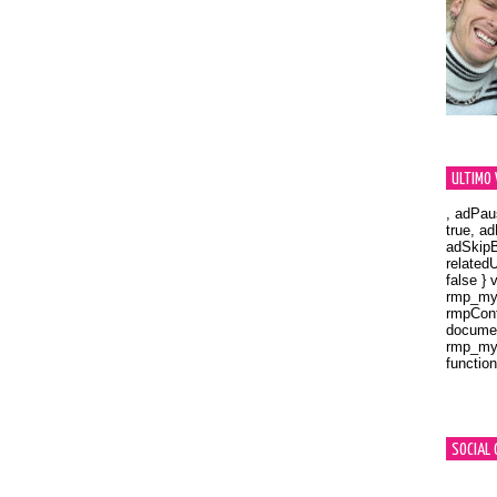
ULTIMO 
, adPau
true, a
adSkipB
related
false } 
rmp_myV
rmpCont
documen
rmp_myV
function
Orland
SOCIAL 