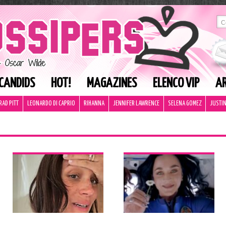
CANDIDS
HOT!
MAGAZINES
ELENCO VIP
AR
RAD PITT
LEONARDO DI CAPRIO
RIHANNA
JENNIFER LAWRENCE
SELENA GOMEZ
JUSTIN