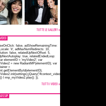
TUTTE LE GALLERY »
VIDEO
seOnClick: false, adShowRemainingTime:
dLocale: 'it', adMaxNumRedirects: 10,
utton: false, relatedUpNextOffset: 5,
UpNextAutoplay: true, relatedEndedLoop:
var elementID = 'myVideo2'; var
ideo2 = new RadiantMP(elementID); var
ainer =
t.getElementById(elementID);
ideo2.init(settings);jQuery("#context_video2").one("mouseover",
() { rmp_myVideo2.play(); });
o Bloom e la t-shirt dedicata a Flynn
TUTTI I VIDEO »
GOSSIP