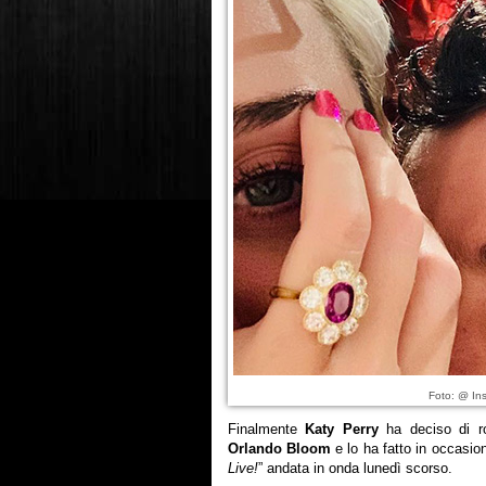
Foto: @ Ins
Finalmente
Katy Perry
ha deciso di ro
Orlando Bloom
e lo ha fatto in occasion
Live!
” andata in onda lunedì scorso.