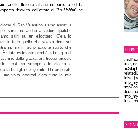
uo anello floreale all’anulare sinistro ed ha
roposta ricevuta dall’attore di “
Lo Hobbit
” nel
 giorno di San Valentino siamo andati a
poi saremmo andati a vedere qualche
iamo saliti su un elicottero. C’era lo
ritto tutto quello che voleva dirmi sul
istrarmi, ma mi sono accorta subito che
ULTIMO 
o. È stato esilarante perché la bottiglia di
taschino della giacca era troppo piccolo
, adPau
nello, così ha strappato la giacca e
true, a
adSkipB
ito la bottiglia col gomito. Ha preparato
related
, una volta atterrati c’era tutta la mia
false } 
rmp_myV
rmpCont
documen
rmp_myV
function
Orland
SOCIAL 