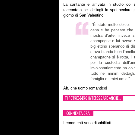
La cantante è arrivata in studio col s
raccontato nei dettagli la spettacolare p
giorno di San Valentino:
“È stato molto dolce. Il
cena e ho pensato che 
mostra d’arte, invece s
champagne e lui aveva sc
bigliettino sperando di d
stava tirando fuori l’anell
champagne si è rotta, il 
per la custodia dell’a
involontariamente ha colp
tutto nei minimi dettagli
famiglia e i miei amici”.
Ah, che uomo romantico!
TI POTREBBERO INTERESSARE ANCHE...
COMMENTA ORA!
I commenti sono disabilitati.