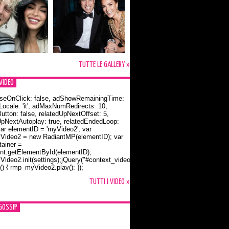
TUTTE LE GALLERY »
VIDEO
seOnClick: false, adShowRemainingTime:
dLocale: 'it', adMaxNumRedirects: 10,
utton: false, relatedUpNextOffset: 5,
UpNextAutoplay: true, relatedEndedLoop:
var elementID = 'myVideo2'; var
ideo2 = new RadiantMP(elementID); var
ainer =
t.getElementById(elementID);
ideo2.init(settings);jQuery("#context_video2").one("mouseover",
() { rmp_myVideo2.play(); });
o Bloom e la t-shirt dedicata a Flynn
TUTTI I VIDEO »
GOSSIP