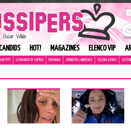
CANDIDS
HOT!
MAGAZINES
ELENCO VIP
AR
RAD PITT
LEONARDO DI CAPRIO
RIHANNA
JENNIFER LAWRENCE
SELENA GOMEZ
JUSTIN