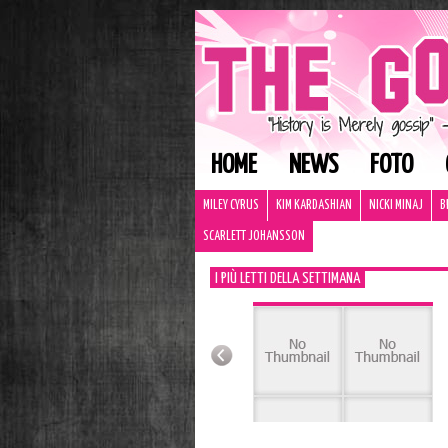
HOME
NEWS
FOTO
MILEY CYRUS
KIM KARDASHIAN
NICKI MINAJ
B
SCARLETT JOHANSSON
I PIÙ LETTI DELLA SETTIMANA