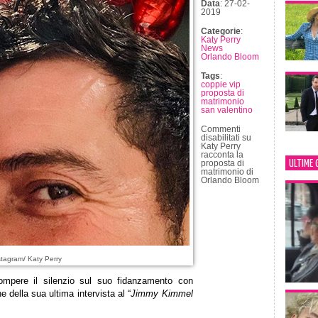
Data
: 27-02-
2019
Categorie
:
Katy Perry
News
Orlando Bloom
Tags
:
coppie vip
proposta di
matrimonio
san valentino
Commenti
disabilitati
su
Katy Perry
racconta la
ULTIME 
proposta di
matrimonio di
Orlando Bloom
tagram/ Katy Perry
mpere il silenzio sul suo fidanzamento con
e della sua ultima intervista al “
Jimmy Kimmel