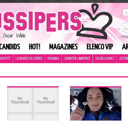
CANDIDS
HOT!
MAGAZINES
ELENCO VIP
AR
RAD PITT
LEONARDO DI CAPRIO
RIHANNA
JENNIFER LAWRENCE
SELENA GOMEZ
JUSTIN