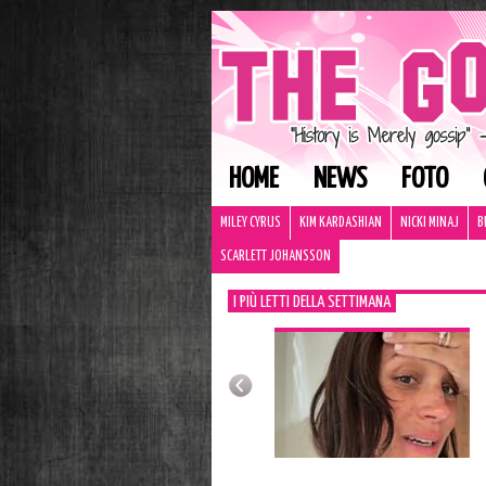
HOME
NEWS
FOTO
MILEY CYRUS
KIM KARDASHIAN
NICKI MINAJ
B
SCARLETT JOHANSSON
I PIÙ LETTI DELLA SETTIMANA