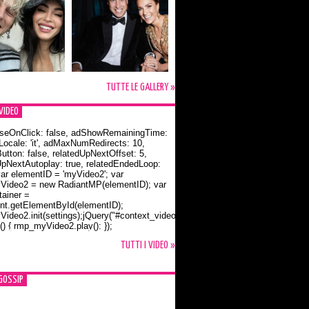
TUTTE LE GALLERY »
VIDEO
seOnClick: false, adShowRemainingTime:
dLocale: 'it', adMaxNumRedirects: 10,
utton: false, relatedUpNextOffset: 5,
UpNextAutoplay: true, relatedEndedLoop:
var elementID = 'myVideo2'; var
ideo2 = new RadiantMP(elementID); var
ainer =
t.getElementById(elementID);
ideo2.init(settings);jQuery("#context_video2").one("mouseover",
() { rmp_myVideo2.play(); });
o Bloom e la t-shirt dedicata a Flynn
TUTTI I VIDEO »
GOSSIP