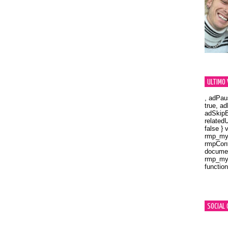
ULTIMO 
, adPau
true, a
adSkipB
related
false } 
rmp_myV
rmpCont
documen
rmp_myV
function
Orland
SOCIAL 