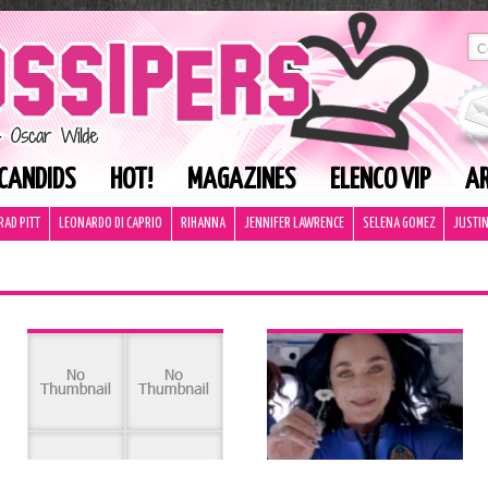
CANDIDS
HOT!
MAGAZINES
ELENCO VIP
AR
RAD PITT
LEONARDO DI CAPRIO
RIHANNA
JENNIFER LAWRENCE
SELENA GOMEZ
JUSTIN