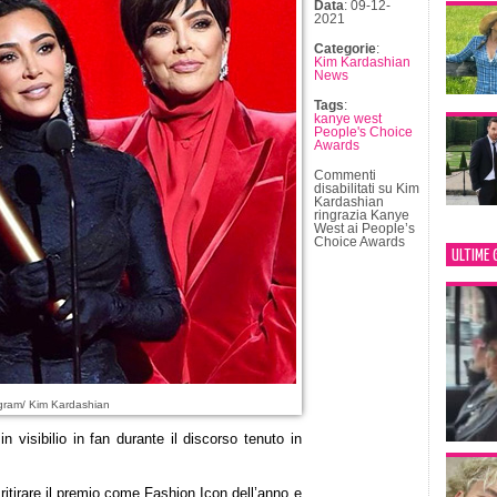
Data
: 09-12-
2021
Categorie
:
Kim Kardashian
News
Tags
:
kanye west
People's Choice
Awards
Commenti
disabilitati
su Kim
Kardashian
ringrazia Kanye
West ai People’s
Choice Awards
ULTIME 
gram/ Kim Kardashian
 visibilio in fan durante il discorso tenuto in
 ritirare il premio come Fashion Icon dell’anno e