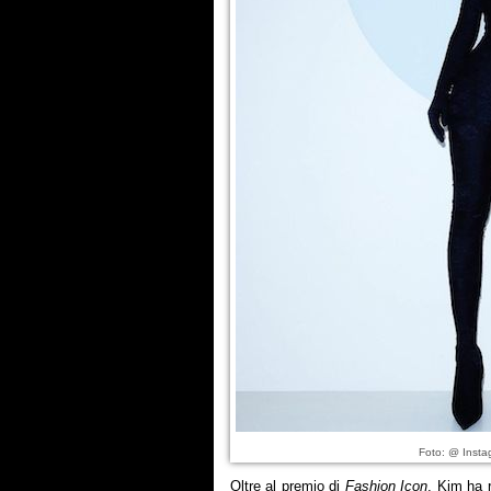
Foto: @ Insta
Oltre al premio di
Fashion Icon
, Kim ha 