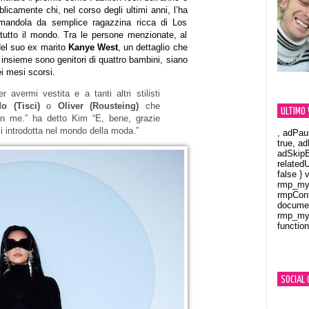
licamente chi, nel corso degli ultimi anni, l’ha
ormandola da semplice ragazzina ricca di Los
tutto il mondo. Tra le persone menzionate, al
del suo ex marito
Kanye West
, un dettaglio che
insieme sono genitori di quattro bambini, siano
ei mesi scorsi.
r avermi vestita e a tanti altri stilisti
do (Tisci)
o
Oliver (Rousteing)
che
ULTIMO 
n me.” ha detto Kim “E, bene, grazie
 introdotta nel mondo della moda.”
, adPau
true, a
adSkipB
related
false } 
rmp_myV
rmpCont
documen
rmp_myV
function
Orland
SOCIAL 