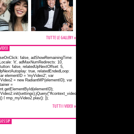
TUTTE LE GALLERY »
VIDEO
seOnClick: false, adShowRemainingTime:
dLocale: 'it', adMaxNumRedirects: 10,
utton: false, relatedUpNextOffset: 5,
UpNextAutoplay: true, relatedEndedLoop:
var elementID = 'myVideo2'; var
ideo2 = new RadiantMP(elementID); var
ainer =
t.getElementById(elementID);
ideo2.init(settings);jQuery("#context_video2").one("mouseover",
() { rmp_myVideo2.play(); });
o Bloom e la t-shirt dedicata a Flynn
TUTTI I VIDEO »
GOSSIP