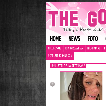
HOME
NEWS
FOTO
MILEY CYRUS
KIM KARDASHIAN
NICKI MINAJ
B
SCARLETT JOHANSSON
I PIÙ LETTI DELLA SETTIMANA