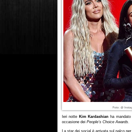
Foto: @ Insta
Ieri notte
Kim Kardashian
ha mandato in
occasione dei
People’s Choice Awards
.
La star dei social è arrivata sul palco per