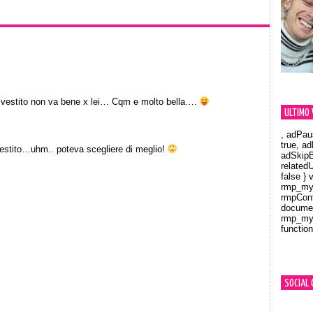
o vestito non va bene x lei… Cqm e molto bella….
ULTIMO 
, adPau
true, a
 vestito…uhm.. poteva scegliere di meglio!
adSkipB
related
false } 
rmp_myV
rmpCont
documen
rmp_myV
function
Orland
SOCIAL 