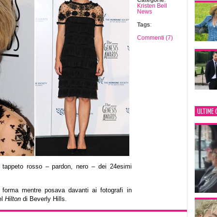
Categorie
:
Kristen Bell
News
Tags
:
Commenti (7)
ULTIME 
 tappeto rosso – pardon, nero – dei 24esimi
a forma mentre posava davanti ai fotografi in
el
Hilton
di Beverly Hills.