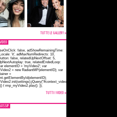
TUTTE LE GALLERY »
VIDEO
seOnClick: false, adShowRemainingTime:
dLocale: 'it', adMaxNumRedirects: 10,
utton: false, relatedUpNextOffset: 5,
UpNextAutoplay: true, relatedEndedLoop:
var elementID = 'myVideo2'; var
ideo2 = new RadiantMP(elementID); var
ainer =
t.getElementById(elementID);
ideo2.init(settings);jQuery("#context_video2").one("mouseover",
() { rmp_myVideo2.play(); });
o Bloom e la t-shirt dedicata a Flynn
TUTTI I VIDEO »
GOSSIP