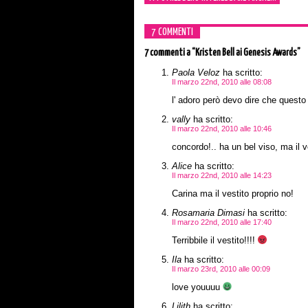
7 COMMENTI
7 commenti
a “Kristen Bell ai Genesis Awards”
Paola Veloz
ha scritto:
Il marzo 22nd, 2010 alle 08:08
l' adoro però devo dire che quest
vally
ha scritto:
Il marzo 22nd, 2010 alle 10:46
concordo!.. ha un bel viso, ma il
Alice
ha scritto:
Il marzo 22nd, 2010 alle 14:23
Carina ma il vestito proprio no!
Rosamaria Dimasi
ha scritto:
Il marzo 22nd, 2010 alle 17:40
Terribbile il vestito!!!!
Ila
ha scritto:
Il marzo 23rd, 2010 alle 00:09
love youuuu
Lilith
ha scritto: