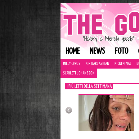
HOME
NEWS
FOTO
MILEY CYRUS
KIM KARDASHIAN
NICKI MINAJ
B
SCARLETT JOHANSSON
I PIÙ LETTI DELLA SETTIMANA