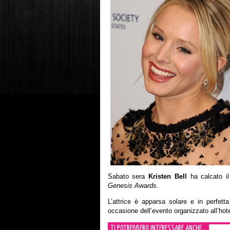
Sabato sera
Kristen Bell
ha calcato il
Genesis Awards
.
L’attrice è apparsa solare e in perfett
occasione dell’evento organizzato all’hot
TI POTREBBERO INTERESSARE ANCHE...