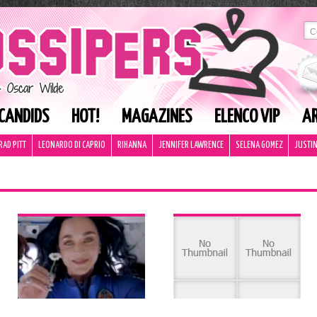
CANDIDS
HOT!
MAGAZINES
ELENCO VIP
AR
RAD PITT
LEONARDO DI CAPRIO
RIHANNA
JENNIFER LAWRENCE
SELENA GOMEZ
JUSTIN