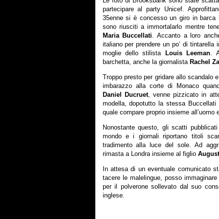
Le foto di Brooksbank sono state scattat
partecipare al party Unicef. Approfittan
35enne si è concesso un giro in barca 
sono riusciti a immortalarlo mentre tene
Maria Buccellati
. Accanto a loro anche
italiano per prendere un po’ di tintarella i
moglie dello stilista
Louis Leeman
. 
barchetta, anche la giornalista
Rachel Za
Troppo presto per gridare allo scandalo e
imbarazzo alla corte di Monaco quand
Daniel Ducruet
, venne pizzicato in att
modella, dopotutto la stessa Buccellati
quale compare proprio insieme all’uomo 
Nonostante questo, gli scatti pubblicati
mondo e i giornali riportano titoli sca
tradimento alla luce del sole. Ad aggr
rimasta a Londra insieme al figlio
Augus
In attesa di un eventuale comunicato s
tacere le malelingue, posso immaginare c
per il polverone sollevato dal suo cons
inglese.