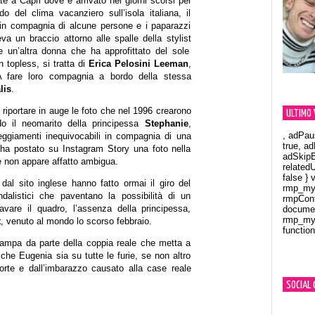
e a Capri dove è arrivato nei giorni scorsi per
do del clima vacanziero sull’isola italiana, il
in compagnia di alcune persone e i paparazzi
va un braccio attorno alle spalle della stylist
 un’altra donna che ha approfittato del sole
n topless, si tratta di
Erica Pelosini Leeman
,
A fare loro compagnia a bordo della stessa
lis
.
 riportare in auge le foto che nel 1996 crearono
ULTIMO 
o il neomarito della principessa
Stephanie
,
, adPau
eggiamenti inequivocabili in compagnia di una
true, a
 ha postato su Instagram Story una foto nella
adSkipB
e non appare affatto ambigua.
related
false } 
 dal sito inglese hanno fatto ormai il giro del
rmp_myV
ndalistici che paventano la possibilità di un
rmpCont
avare il quadro, l’assenza della principessa,
documen
rmp_myV
t
, venuto al mondo lo scorso febbraio.
function
Orland
tampa da parte della coppia reale che metta a
he Eugenia sia su tutte le furie, se non altro
orte e dall’imbarazzo causato alla case reale
SOCIAL 