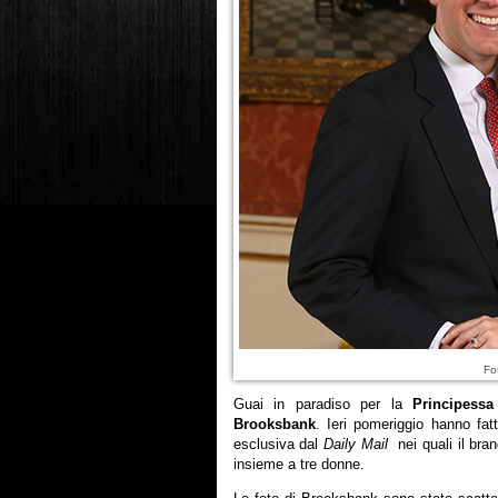
Fo
Guai in paradiso per la
Principess
Brooksbank
. Ieri pomeriggio hanno fatt
esclusiva dal
Daily Mail
nei quali il br
insieme a tre donne.