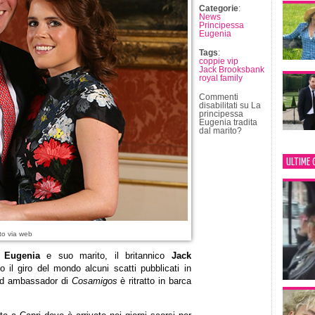
Categorie
:
News
Principessa
Eugenia
Tags
:
coppie vip
Jack Brooksbank
royal family
Commenti
disabilitati
su La
principessa
Eugenia tradita
dal marito?
ULTIME 
to via web
a Eugenia
e suo marito, il britannico
Jack
o il giro del mondo alcuni scatti pubblicati in
and ambassador di
Cosamigos
è ritratto in barca