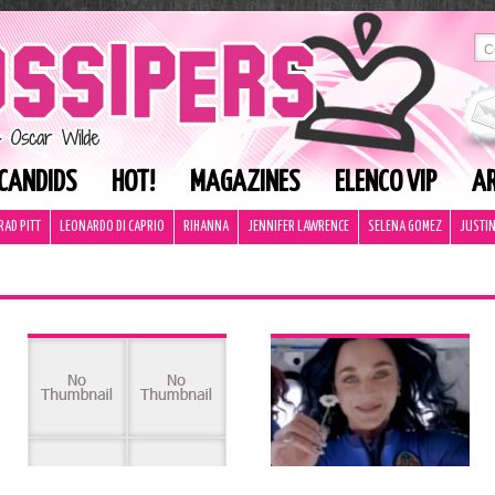
CANDIDS
HOT!
MAGAZINES
ELENCO VIP
AR
RAD PITT
LEONARDO DI CAPRIO
RIHANNA
JENNIFER LAWRENCE
SELENA GOMEZ
JUSTIN