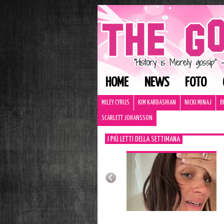
HOME
NEWS
FOTO
MILEY CYRUS
KIM KARDASHIAN
NICKI MINAJ
B
SCARLETT JOHANSSON
I PIÙ LETTI DELLA SETTIMANA