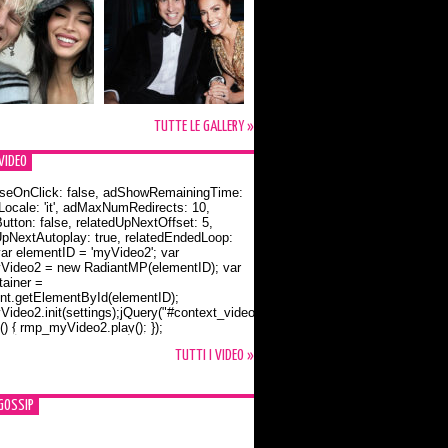
TUTTE LE GALLERY »
VIDEO
seOnClick: false, adShowRemainingTime:
dLocale: 'it', adMaxNumRedirects: 10,
utton: false, relatedUpNextOffset: 5,
UpNextAutoplay: true, relatedEndedLoop:
var elementID = 'myVideo2'; var
ideo2 = new RadiantMP(elementID); var
ainer =
t.getElementById(elementID);
ideo2.init(settings);jQuery("#context_video2").one("mouseover",
() { rmp_myVideo2.play(); });
o Bloom e la t-shirt dedicata a Flynn
TUTTI I VIDEO »
GOSSIP