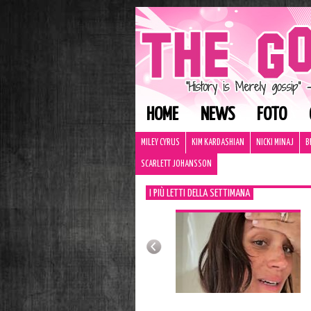
HOME
NEWS
FOTO
MILEY CYRUS
KIM KARDASHIAN
NICKI MINAJ
B
SCARLETT JOHANSSON
I PIÙ LETTI DELLA SETTIMANA