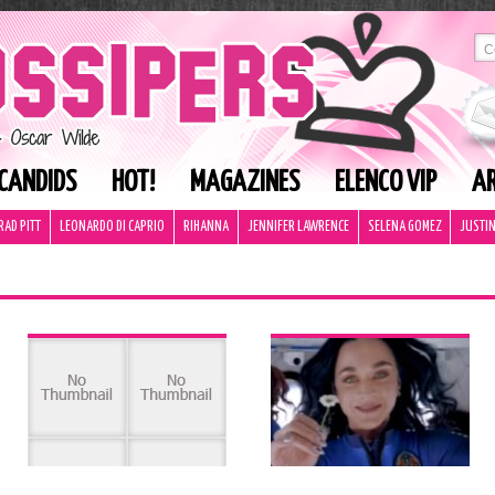
CANDIDS
HOT!
MAGAZINES
ELENCO VIP
AR
RAD PITT
LEONARDO DI CAPRIO
RIHANNA
JENNIFER LAWRENCE
SELENA GOMEZ
JUSTIN