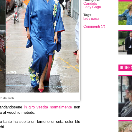
Categorie
:
Candids
Lady Gaga
Tags
:
lady gaga
Commenti (7)
ULTIME 
to dal web
 andandosene
in giro vestita normalmente
non
ta al vecchio metodo.
antante ha scelto un kimono di seta color blu
chi.