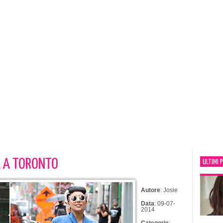
A A TORONTO
ULTIMI 
Autore
: Josie
Data
: 09-07-
2014