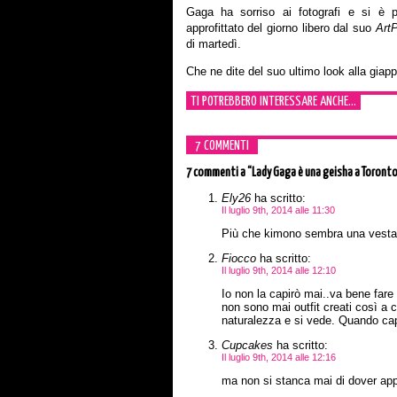
Gaga ha sorriso ai fotografi e si è po
approfittato del giorno libero dal suo
Art
di martedì.
Che ne dite del suo ultimo look alla gia
TI POTREBBERO INTERESSARE ANCHE...
7 COMMENTI
7 commenti
a “Lady Gaga è una geisha a Toront
Ely26
ha scritto:
Il luglio 9th, 2014 alle 11:30
Più che kimono sembra una vesta
Fiocco
ha scritto:
Il luglio 9th, 2014 alle 12:10
Io non la capirò mai..va bene fare l
non sono mai outfit creati così a 
naturalezza e si vede. Quando cap
Cupcakes
ha scritto:
Il luglio 9th, 2014 alle 12:16
ma non si stanca mai di dover app