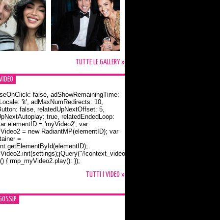
TUTTE LE GALLERY »
VIDEO
seOnClick: false, adShowRemainingTime:
dLocale: 'it', adMaxNumRedirects: 10,
utton: false, relatedUpNextOffset: 5,
UpNextAutoplay: true, relatedEndedLoop:
var elementID = 'myVideo2'; var
ideo2 = new RadiantMP(elementID); var
ainer =
t.getElementById(elementID);
ideo2.init(settings);jQuery("#context_video2").one("mouseover",
() { rmp_myVideo2.play(); });
o Bloom e la t-shirt dedicata a Flynn
TUTTI I VIDEO »
GOSSIP