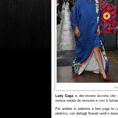
Fo
Lady Gaga
si dev’essere accorta che
veniva notata da nessuno e così è torna
Per andare in palestra a fare yoga la c
elettrico, con dettagli floreali verdi e bian