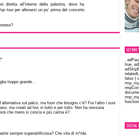
i diretta all’interno della palestra, dove ha
Pop tour
per allenarsi un po’ prima del concerto
pponese?
ULTIMO 
, adPau
o”
true, a
adSkipB
related
false } 
glia troppo grande…
rmp_myV
rmpCont
documen
rmp_myV
function
’alternativa sul palco, ma fuori che bisogno c’è? Fra l’altro i suoi
Orland
caso, ma creati ad hoc in tutto e per tutto. Non ha nessuna
irà che meno si concia e più carina è?
SOCIAL 
arire sempre superartificiosa? Che vita di m*rda.