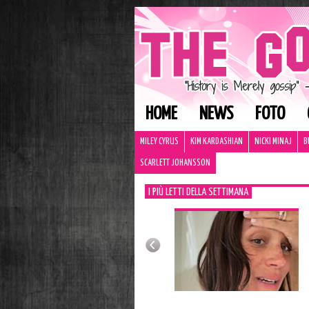
HOME
NEWS
FOTO
MILEY CYRUS
KIM KARDASHIAN
NICKI MINAJ
B
SCARLETT JOHANSSON
I PIÙ LETTI DELLA SETTIMANA