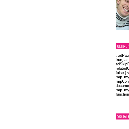
ULTIMO 
, adPau
true, a
adSkipB
related
false } 
rmp_myV
rmpCont
documen
rmp_myV
function
Orland
SOCIAL 