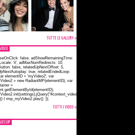
TUTTE LE GALLERY »
VIDEO
seOnClick: false, adShowRemainingTime:
dLocale: 'it', adMaxNumRedirects: 10,
utton: false, relatedUpNextOffset: 5,
UpNextAutoplay: true, relatedEndedLoop:
var elementID = 'myVideo2'; var
ideo2 = new RadiantMP(elementID); var
ainer =
t.getElementById(elementID);
ideo2.init(settings);jQuery("#context_video2").one("mouseover",
() { rmp_myVideo2.play(); });
o Bloom e la t-shirt dedicata a Flynn
TUTTI I VIDEO »
GOSSIP