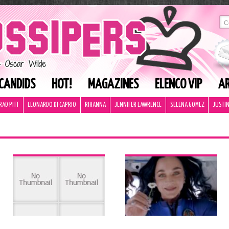
CANDIDS
HOT!
MAGAZINES
ELENCO VIP
AR
RAD PITT
LEONARDO DI CAPRIO
RIHANNA
JENNIFER LAWRENCE
SELENA GOMEZ
JUSTIN