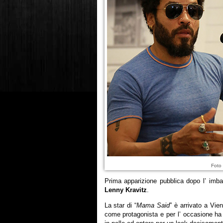
Foto 
Prima apparizione pubblica dopo l’ imb
Lenny Kravitz
.
La star di “
Mama Said
” è arrivato a Vi
come protagonista e per l’ occasione ha s