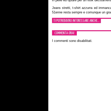
in pelle ed optare per un look decisament
Jeans stretti, t-shirt azzurra ed immancab
51enne resta sempre e comunque un gran
TI POTREBBERO INTERESSARE ANCHE...
COMMENTA ORA!
I commenti sono disabilitati.