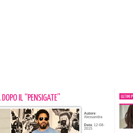
 DOPO IL “PENSIGATE”
ULTIMI 
Autore
:
Alessandra
Data
: 12-08-
2015