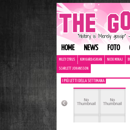
HOME
NEWS
FOTO
MILEY CYRUS
KIM KARDASHIAN
NICKI MINAJ
B
SCARLETT JOHANSSON
I PIÙ LETTI DELLA SETTIMANA