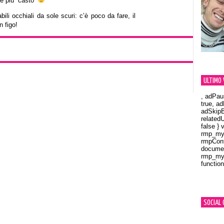
e più “casto”
ili occhiali da sole scuri: c’è poco da fare, il
 figo!
ULTIMO 
, adPau
true, a
adSkipB
related
false } 
rmp_myV
rmpCont
documen
rmp_myV
function
Orland
SOCIAL 