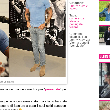
Categorie
:
Lenny Kravitz
News
Tags
:
conferenza
stampa
pensigate
vienna
Commenti
disabilitati
su
Lenny Kravitz a
Vienna dopo il
“pensigate”
ULTIME 
via Justjared
arazzante- ma neppure troppo- “
penisgate
” per
enna per una conferenza stampa che lo ha visto
celto di lasciare a casa i suoi soliti pantaloni