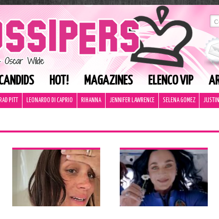
CANDIDS
HOT!
MAGAZINES
ELENCO VIP
AR
RAD PITT
LEONARDO DI CAPRIO
RIHANNA
JENNIFER LAWRENCE
SELENA GOMEZ
JUSTIN