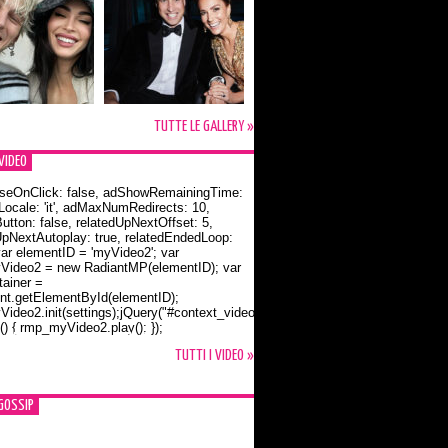
TUTTE LE GALLERY »
VIDEO
seOnClick: false, adShowRemainingTime:
dLocale: 'it', adMaxNumRedirects: 10,
utton: false, relatedUpNextOffset: 5,
UpNextAutoplay: true, relatedEndedLoop:
var elementID = 'myVideo2'; var
ideo2 = new RadiantMP(elementID); var
ainer =
t.getElementById(elementID);
ideo2.init(settings);jQuery("#context_video2").one("mouseover",
() { rmp_myVideo2.play(); });
o Bloom e la t-shirt dedicata a Flynn
TUTTI I VIDEO »
GOSSIP