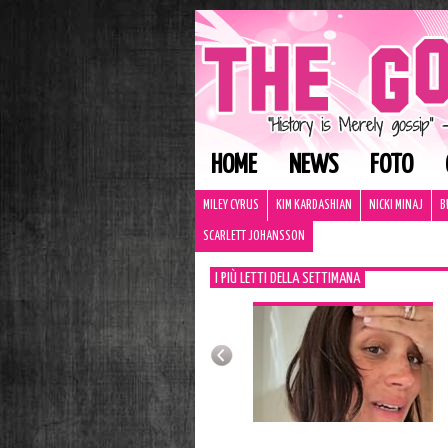
HOME
NEWS
FOTO
MILEY CYRUS
KIM KARDASHIAN
NICKI MINAJ
B
SCARLETT JOHANSSON
I PIÙ LETTI DELLA SETTIMANA