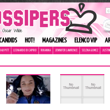
CANDIDS
HOT!
MAGAZINES
ELENCO VIP
AR
RAD PITT
LEONARDO DI CAPRIO
RIHANNA
JENNIFER LAWRENCE
SELENA GOMEZ
JUSTIN