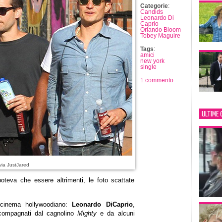
Categorie
:
Candids
Leonardo Di
Caprio
Orlando Bloom
Tobey Maguire
Tags
:
amici
new york
single
1 commento
ULTIME 
via JustJared
oteva che essere altrimenti, le foto scattate
l cinema hollywoodiano:
Leonardo DiCaprio
,
ompagnati dal cagnolino
Mighty
e da alcuni