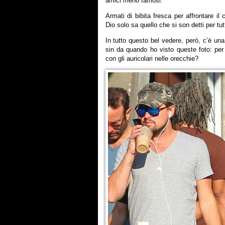
amici meno famosi.
Armati di bibita fresca per affrontare il
Dio solo sa quello che si son detti per tut
In tutto questo bel vedere, però, c’è un
sin da quando ho visto queste foto: per
con gli auricolari nelle orecchie?