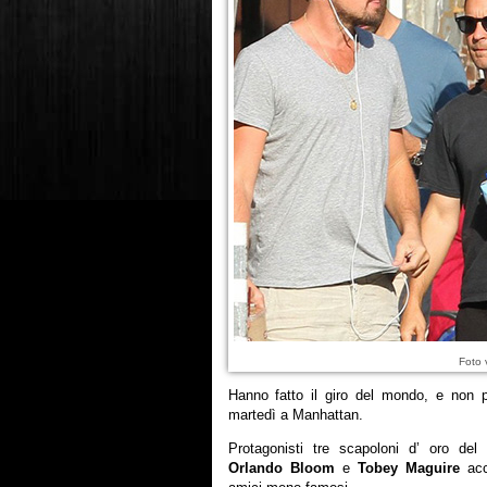
Foto 
Hanno fatto il giro del mondo, e non p
martedì a Manhattan.
Protagonisti tre scapoloni d’ oro de
Orlando Bloom
e
Tobey Maguire
acc