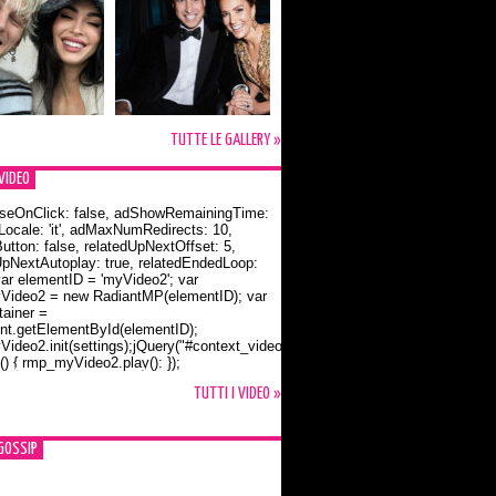
TUTTE LE GALLERY »
VIDEO
seOnClick: false, adShowRemainingTime:
dLocale: 'it', adMaxNumRedirects: 10,
utton: false, relatedUpNextOffset: 5,
UpNextAutoplay: true, relatedEndedLoop:
var elementID = 'myVideo2'; var
ideo2 = new RadiantMP(elementID); var
ainer =
t.getElementById(elementID);
ideo2.init(settings);jQuery("#context_video2").one("mouseover",
() { rmp_myVideo2.play(); });
o Bloom e la t-shirt dedicata a Flynn
TUTTI I VIDEO »
GOSSIP