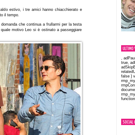
 caldo estivo, i tre amici hanno chiacchierato e
to il tempo.
a domanda che continua a frullarmi per la testa
 quale motivo Leo si è ostinato a passeggiare
ULTIMO 
, adPau
true, a
adSkipB
related
false } 
rmp_myV
rmpCont
documen
rmp_myV
function
Orland
SOCIAL 