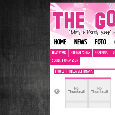
HOME
NEWS
FOTO
MILEY CYRUS
KIM KARDASHIAN
NICKI MINAJ
B
SCARLETT JOHANSSON
I PIÙ LETTI DELLA SETTIMANA