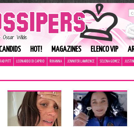
CANDIDS
HOT!
MAGAZINES
ELENCO VIP
AR
RAD PITT
LEONARDO DI CAPRIO
RIHANNA
JENNIFER LAWRENCE
SELENA GOMEZ
JUSTIN