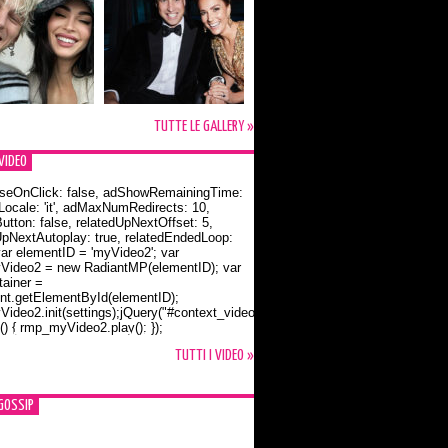
TUTTE LE GALLERY »
VIDEO
seOnClick: false, adShowRemainingTime:
dLocale: 'it', adMaxNumRedirects: 10,
utton: false, relatedUpNextOffset: 5,
UpNextAutoplay: true, relatedEndedLoop:
var elementID = 'myVideo2'; var
ideo2 = new RadiantMP(elementID); var
ainer =
t.getElementById(elementID);
ideo2.init(settings);jQuery("#context_video2").one("mouseover",
() { rmp_myVideo2.play(); });
o Bloom e la t-shirt dedicata a Flynn
TUTTI I VIDEO »
GOSSIP