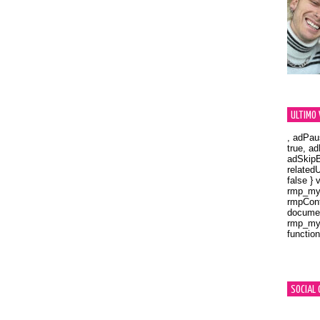
ULTIMO 
, adPau
true, a
adSkipB
related
false } 
rmp_myV
rmpCont
documen
rmp_myV
function
Orland
SOCIAL 