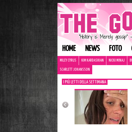
HOME
NEWS
FOTO
MILEY CYRUS
KIM KARDASHIAN
NICKI MINAJ
B
SCARLETT JOHANSSON
I PIÙ LETTI DELLA SETTIMANA