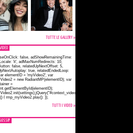
TUTTE LE GALLERY »
VIDEO
seOnClick: false, adShowRemainingTime:
dLocale: 'it', adMaxNumRedirects: 10,
utton: false, relatedUpNextOffset: 5,
UpNextAutoplay: true, relatedEndedLoop:
var elementID = 'myVideo2'; var
ideo2 = new RadiantMP(elementID); var
ainer =
t.getElementById(elementID);
ideo2.init(settings);jQuery("#context_video2").one("mouseover",
() { rmp_myVideo2.play(); });
o Bloom e la t-shirt dedicata a Flynn
TUTTI I VIDEO »
GOSSIP