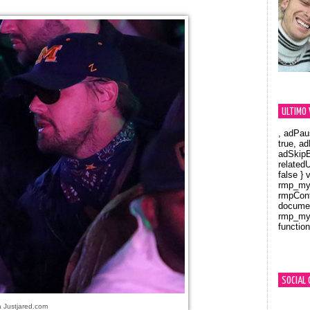
ULTIMO 
, adPau
true, a
adSkipB
related
false } 
rmp_myV
rmpCont
documen
rmp_myV
function
Orland
SOCIAL 
a Justjared.com