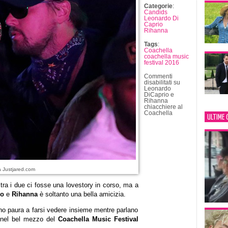
Categorie
:
Candids
Leonardo Di
Caprio
Rihanna
Tags
:
Coachella
coachella music
festival 2016
Commenti
disabilitati
su
Leonardo
DiCaprio e
Rihanna
chiacchiere al
Coachella
ULTIME 
a Justjared.com
tra i due ci fosse una lovestory in corso, ma a
io
e
Rihanna
è soltanto una bella amicizia.
no paura a farsi vedere insieme mentre parlano
ra nel bel mezzo del
Coachella Music Festival