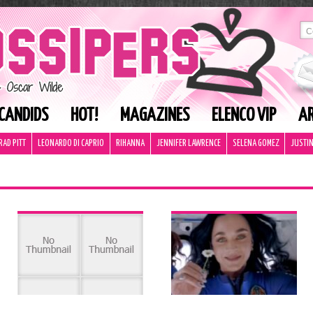
CANDIDS
HOT!
MAGAZINES
ELENCO VIP
AR
RAD PITT
LEONARDO DI CAPRIO
RIHANNA
JENNIFER LAWRENCE
SELENA GOMEZ
JUSTIN