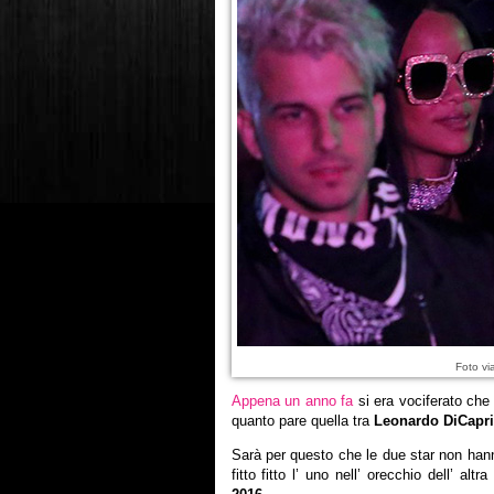
Foto vi
Appena un anno fa
si era vociferato che 
quanto pare quella tra
Leonardo DiCapr
Sarà per questo che le due star non han
fitto fitto l’ uno nell’ orecchio dell’ alt