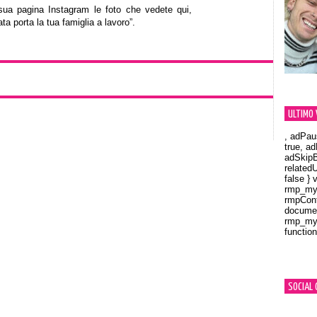
 sua pagina Instagram le foto che vedete qui,
 porta la tua famiglia a lavoro”.
ULTIMO 
, adPau
true, a
adSkipB
related
false } 
rmp_myV
rmpCont
documen
rmp_myV
function
Orland
SOCIAL 