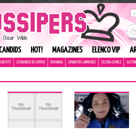
CANDIDS
HOT!
MAGAZINES
ELENCO VIP
AR
RAD PITT
LEONARDO DI CAPRIO
RIHANNA
JENNIFER LAWRENCE
SELENA GOMEZ
JUSTIN