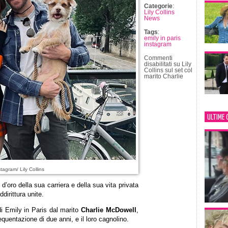
Categorie
:
Lily Collins
News
Tags
:
emily in paris
instagram
Commenti
disabilitati
su Lily
Collins sul set col
marito Charlie
ULTIME 
tagram/ Lily Collins
d’oro della sua carriera e della sua vita privata
dirittura unite.
 di Emily in Paris dal marito
Charlie McDowell
,
uentazione di due anni, e il loro cagnolino.