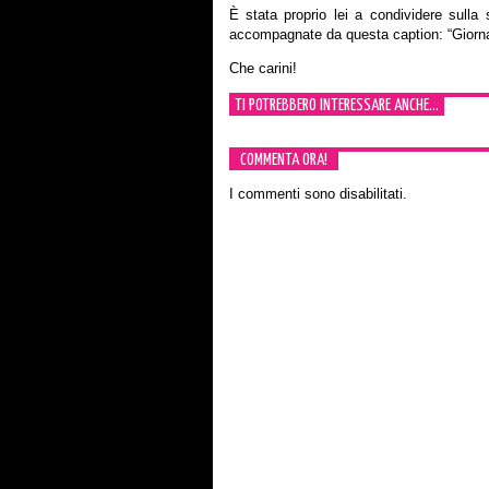
È stata proprio lei a condividere sulla
accompagnate da questa caption: “Giornata
Che carini!
TI POTREBBERO INTERESSARE ANCHE...
COMMENTA ORA!
I commenti sono disabilitati.