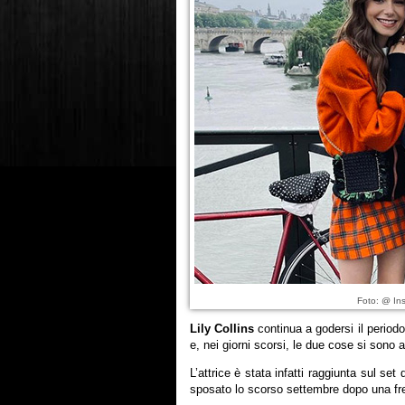
Foto: @ Ins
Lily Collins
continua a godersi il periodo 
e, nei giorni scorsi, le due cose si sono ad
L’attrice è stata infatti raggiunta sul set
sposato lo scorso settembre dopo una freq