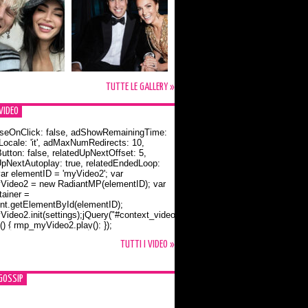
TUTTE LE GALLERY »
VIDEO
seOnClick: false, adShowRemainingTime:
dLocale: 'it', adMaxNumRedirects: 10,
utton: false, relatedUpNextOffset: 5,
UpNextAutoplay: true, relatedEndedLoop:
var elementID = 'myVideo2'; var
ideo2 = new RadiantMP(elementID); var
ainer =
t.getElementById(elementID);
ideo2.init(settings);jQuery("#context_video2").one("mouseover",
() { rmp_myVideo2.play(); });
o Bloom e la t-shirt dedicata a Flynn
TUTTI I VIDEO »
GOSSIP