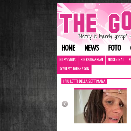
HOME
NEWS
FOTO
MILEY CYRUS
KIM KARDASHIAN
NICKI MINAJ
B
SCARLETT JOHANSSON
I PIÙ LETTI DELLA SETTIMANA