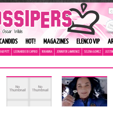
CANDIDS
HOT!
MAGAZINES
ELENCO VIP
AR
RAD PITT
LEONARDO DI CAPRIO
RIHANNA
JENNIFER LAWRENCE
SELENA GOMEZ
JUSTIN