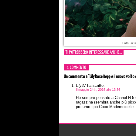
Foto: @ i
TI POTREBBERO INTERESSARE ANCHE...
1 COMMENTO
Un commento
a “Lily Rose Depp è il nuovo volto 
Ely27
ha scritto:
Il maggio 24th, 2016 alle 13:36
Ho sempre pensato a Chanel N.5 c
ragazzina (sembra anche più piccol
profumo tipo Coco Mademoiselle.