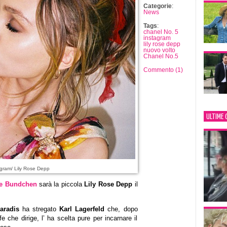
Categorie
:
News
Tags
:
chanel No. 5
instagram
lily rose depp
nuovo volto
Chanel No.5
Commento (1)
ULTIME 
gram/ Lily Rose Depp
le Bundchen
sarà la piccola
Lily Rose Depp
il
aradis
ha stregato
Karl Lagerfeld
che, dopo
e che dirige, l’ ha scelta pure per incarnare il