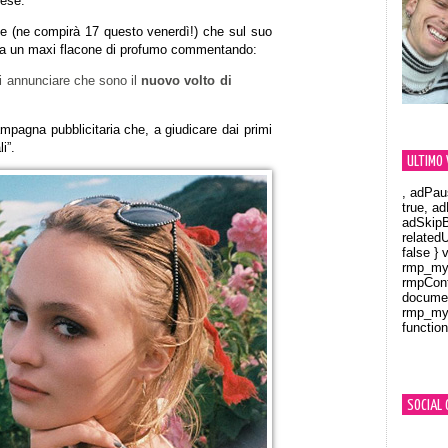
cese.
nne (ne compirà 17 questo venerdì!) che sul suo
cia un maxi flacone di profumo commentando:
di annunciare che sono il
nuovo volto di
campagna pubblicitaria che, a giudicare dai primi
i”.
ULTIMO 
, adPau
true, a
adSkipB
related
false } 
rmp_myV
rmpCont
documen
rmp_myV
function
Orland
SOCIAL 