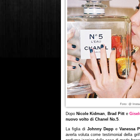
Foto: @ Insta
Dopo
Nicole Kidman
,
Brad Pitt
e
Gise
nuovo volto di Chanel No.5
.
La figlia di
Johnny Depp
e
Vanessa P
averla voluta come testimonial della griff