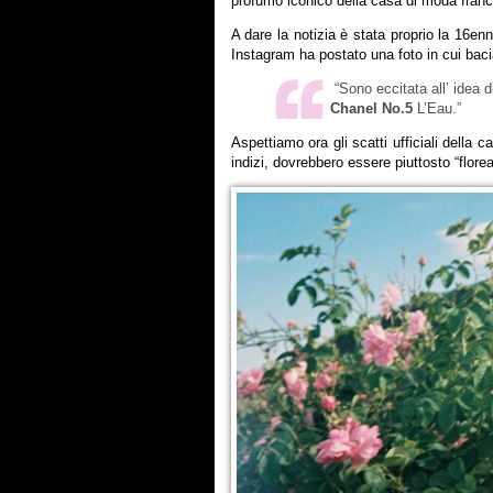
profumo iconico della casa di moda fran
A dare la notizia è stata proprio la 16e
Instagram ha postato una foto in cui ba
“Sono eccitata all’ idea 
Chanel No.5
L’Eau.”
Aspettiamo ora gli scatti ufficiali della 
indizi, dovrebbero essere piuttosto “floreal