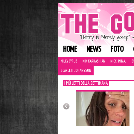
HOME
NEWS
FOTO
MILEY CYRUS
KIM KARDASHIAN
NICKI MINAJ
B
SCARLETT JOHANSSON
I PIÙ LETTI DELLA SETTIMANA