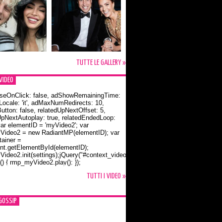
TUTTE LE GALLERY »
VIDEO
seOnClick: false, adShowRemainingTime:
dLocale: 'it', adMaxNumRedirects: 10,
utton: false, relatedUpNextOffset: 5,
UpNextAutoplay: true, relatedEndedLoop:
var elementID = 'myVideo2'; var
ideo2 = new RadiantMP(elementID); var
ainer =
t.getElementById(elementID);
ideo2.init(settings);jQuery("#context_video2").one("mouseover",
() { rmp_myVideo2.play(); });
o Bloom e la t-shirt dedicata a Flynn
TUTTI I VIDEO »
GOSSIP