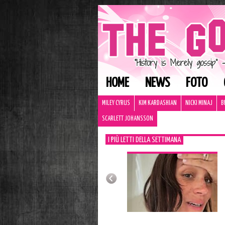
HOME
NEWS
FOTO
MILEY CYRUS
KIM KARDASHIAN
NICKI MINAJ
B
SCARLETT JOHANSSON
I PIÙ LETTI DELLA SETTIMANA