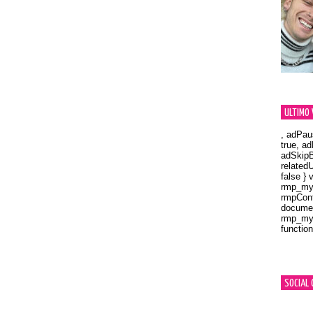
ULTIMO 
, adPau
true, a
adSkipB
related
false } 
rmp_myV
rmpCont
documen
rmp_myV
function
Orland
SOCIAL 