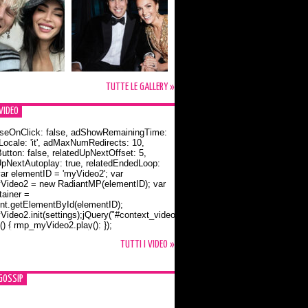
TUTTE LE GALLERY »
VIDEO
seOnClick: false, adShowRemainingTime:
dLocale: 'it', adMaxNumRedirects: 10,
utton: false, relatedUpNextOffset: 5,
UpNextAutoplay: true, relatedEndedLoop:
var elementID = 'myVideo2'; var
ideo2 = new RadiantMP(elementID); var
ainer =
t.getElementById(elementID);
ideo2.init(settings);jQuery("#context_video2").one("mouseover",
() { rmp_myVideo2.play(); });
o Bloom e la t-shirt dedicata a Flynn
TUTTI I VIDEO »
GOSSIP