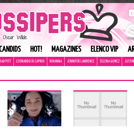
CANDIDS
HOT!
MAGAZINES
ELENCO VIP
AR
RAD PITT
LEONARDO DI CAPRIO
RIHANNA
JENNIFER LAWRENCE
SELENA GOMEZ
JUSTIN