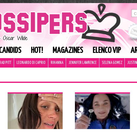
CANDIDS
HOT!
MAGAZINES
ELENCO VIP
AR
RAD PITT
LEONARDO DI CAPRIO
RIHANNA
JENNIFER LAWRENCE
SELENA GOMEZ
JUSTIN