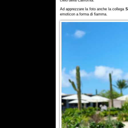
cielo della California.
Ad apprezzare la foto anche la collega
S
emoticon a forma di fiamma.