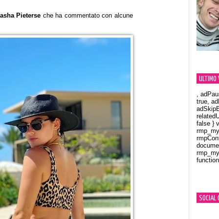
asha Pieterse
che ha commentato con alcune
ULTIMO 
, adPau
true, a
adSkipB
related
false } 
rmp_myV
rmpCont
documen
rmp_myV
function
Orland
SOCIAL 