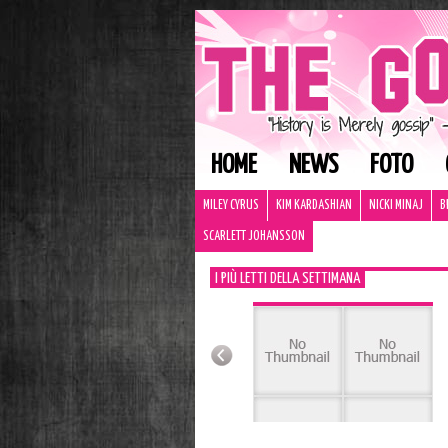
HOME
NEWS
FOTO
MILEY CYRUS
KIM KARDASHIAN
NICKI MINAJ
B
SCARLETT JOHANSSON
I PIÙ LETTI DELLA SETTIMANA