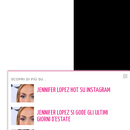
SCOPRI DI PIÙ SU...
JENNIFER LOPEZ HOT SU INSTAGRAM
JENNIFER LOPEZ SI GODE GLI ULTIMI
GIORNI D’ESTATE