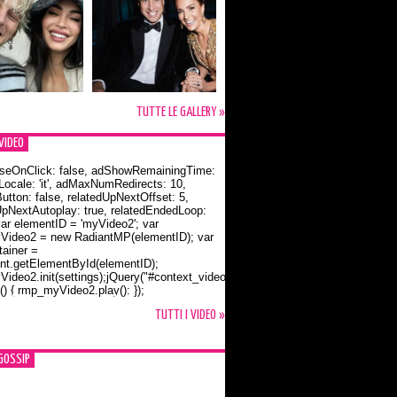
TUTTE LE GALLERY »
VIDEO
seOnClick: false, adShowRemainingTime:
dLocale: 'it', adMaxNumRedirects: 10,
utton: false, relatedUpNextOffset: 5,
UpNextAutoplay: true, relatedEndedLoop:
var elementID = 'myVideo2'; var
ideo2 = new RadiantMP(elementID); var
ainer =
t.getElementById(elementID);
ideo2.init(settings);jQuery("#context_video2").one("mouseover",
() { rmp_myVideo2.play(); });
o Bloom e la t-shirt dedicata a Flynn
TUTTI I VIDEO »
GOSSIP