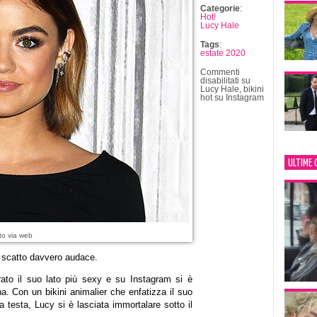
Categorie
:
Hot!
Lucy Hale
Tags
:
estate 2020
Commenti
disabilitati
su
Lucy Hale, bikini
hot su Instagram
ULTIME 
to via web
o scatto davvero audace.
rato il suo lato più sexy e su Instagram si è
na. Con un bikini animalier che enfatizza il suo
a testa, Lucy si è lasciata immortalare sotto il