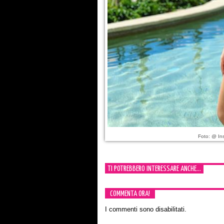
Foto: @ In
TI POTREBBERO INTERESSARE ANCHE...
COMMENTA ORA!
I commenti sono disabilitati.