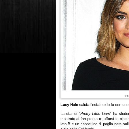
Fo
Lucy Hale
saluta l’estate e lo fa con un
La star di “
Pretty Little Liars
” ha sfode
mostrata ai fan pronta a tuffarsi in pisci
lato B e un cappellino di paglia nera sull