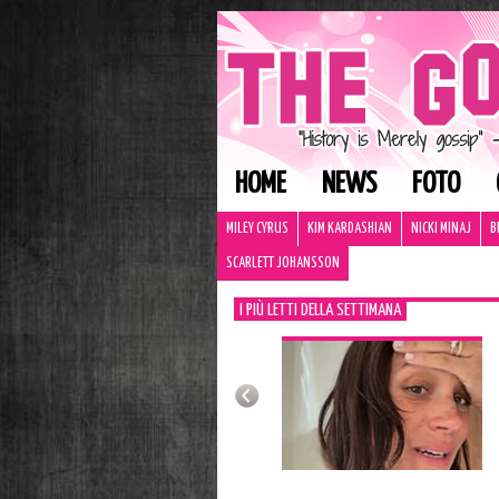
HOME
NEWS
FOTO
MILEY CYRUS
KIM KARDASHIAN
NICKI MINAJ
B
SCARLETT JOHANSSON
I PIÙ LETTI DELLA SETTIMANA