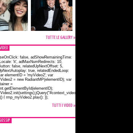
TUTTE LE GALLERY »
VIDEO
seOnClick: false, adShowRemainingTime:
dLocale: 'it', adMaxNumRedirects: 10,
utton: false, relatedUpNextOffset: 5,
UpNextAutoplay: true, relatedEndedLoop:
var elementID = 'myVideo2'; var
ideo2 = new RadiantMP(elementID); var
ainer =
t.getElementById(elementID);
ideo2.init(settings);jQuery("#context_video2").one("mouseover",
() { rmp_myVideo2.play(); });
o Bloom e la t-shirt dedicata a Flynn
TUTTI I VIDEO »
GOSSIP