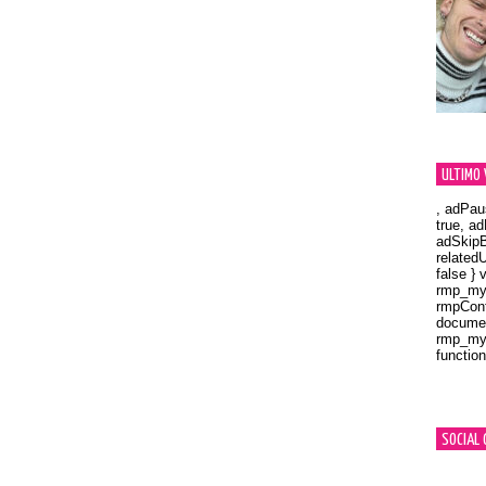
ULTIMO 
, adPau
true, a
adSkipB
related
false } 
rmp_myV
rmpCont
documen
rmp_myV
function
Orland
SOCIAL 