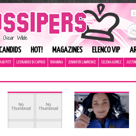
CANDIDS
HOT!
MAGAZINES
ELENCO VIP
AR
RAD PITT
LEONARDO DI CAPRIO
RIHANNA
JENNIFER LAWRENCE
SELENA GOMEZ
JUSTIN