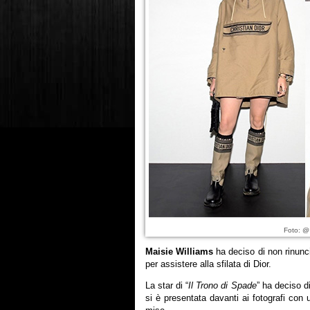
Foto: @ 
Maisie Williams
ha deciso di non rinunci
per assistere alla sfilata di Dior.
La star di “
Il Trono di Spade
” ha deciso d
si è presentata davanti ai fotografi con