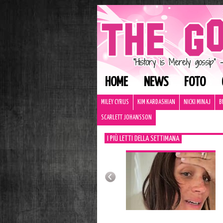
HOME
NEWS
FOTO
MILEY CYRUS
KIM KARDASHIAN
NICKI MINAJ
B
SCARLETT JOHANSSON
I PIÙ LETTI DELLA SETTIMANA