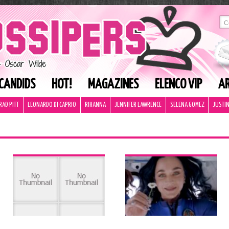
CANDIDS
HOT!
MAGAZINES
ELENCO VIP
AR
RAD PITT
LEONARDO DI CAPRIO
RIHANNA
JENNIFER LAWRENCE
SELENA GOMEZ
JUSTIN