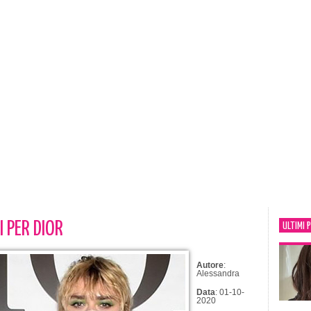
I PER DIOR
ULTIMI 
Autore
:
Alessandra
Data
: 01-10-
2020