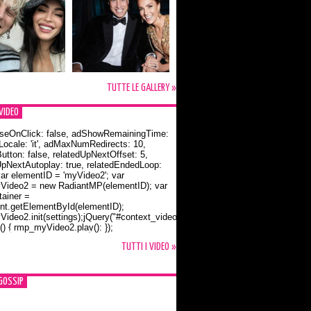
TUTTE LE GALLERY »
VIDEO
seOnClick: false, adShowRemainingTime:
dLocale: 'it', adMaxNumRedirects: 10,
utton: false, relatedUpNextOffset: 5,
UpNextAutoplay: true, relatedEndedLoop:
var elementID = 'myVideo2'; var
ideo2 = new RadiantMP(elementID); var
ainer =
t.getElementById(elementID);
ideo2.init(settings);jQuery("#context_video2").one("mouseover",
() { rmp_myVideo2.play(); });
o Bloom e la t-shirt dedicata a Flynn
TUTTI I VIDEO »
GOSSIP