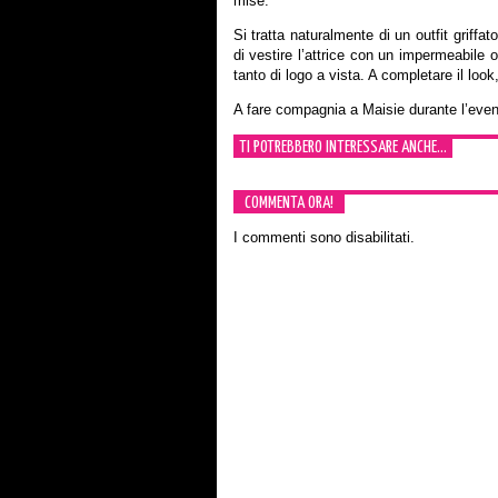
mise.
Si tratta naturalmente di un outfit griff
di vestire l’attrice con un impermeabile 
tanto di logo a vista. A completare il loo
A fare compagnia a Maisie durante l’eve
TI POTREBBERO INTERESSARE ANCHE...
COMMENTA ORA!
I commenti sono disabilitati.