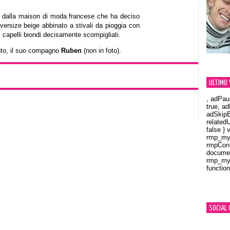
ato dalla maison di moda francese che ha deciso
oversize beige abbinato a stivali da pioggia con
k, capelli biondi decisamente scompigliati.
nto, il suo compagno
Ruben
(non in foto).
ULTIMO 
, adPau
true, a
adSkipB
related
false } 
rmp_myV
rmpCont
documen
rmp_myV
function
Orland
SOCIAL 