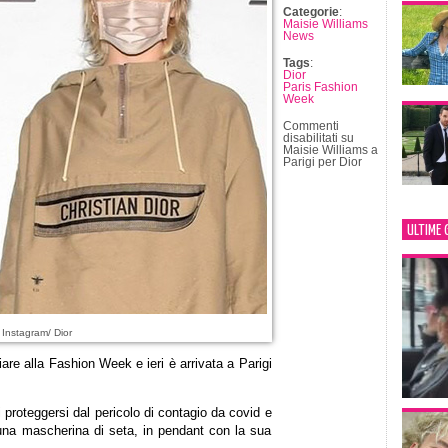
Categorie
:
Maisie Williams
News
Tags
:
Dior
Paris Fashion
Week
Commenti
disabilitati
su
Maisie Williams a
Parigi per Dior
ULTIME 
Instagram/ Dior
are alla Fashion Week e ieri è arrivata a Parigi
i proteggersi dal pericolo di contagio da covid e
 una mascherina di seta, in pendant con la sua