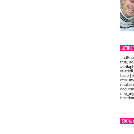
ULTIMO 
, adPau
true, a
adSkipB
related
false } 
rmp_myV
rmpCont
documen
rmp_myV
function
Orland
SOCIAL 