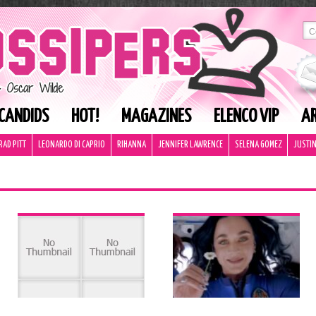
CANDIDS
HOT!
MAGAZINES
ELENCO VIP
AR
RAD PITT
LEONARDO DI CAPRIO
RIHANNA
JENNIFER LAWRENCE
SELENA GOMEZ
JUSTIN