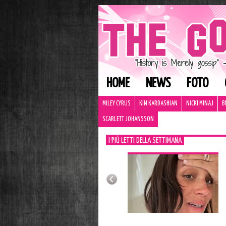
HOME
NEWS
FOTO
MILEY CYRUS
KIM KARDASHIAN
NICKI MINAJ
B
SCARLETT JOHANSSON
I PIÙ LETTI DELLA SETTIMANA