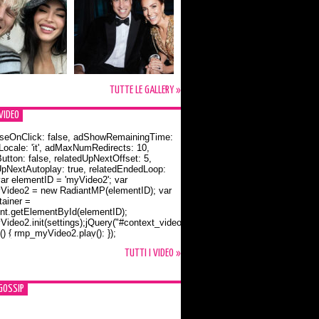
TUTTE LE GALLERY »
VIDEO
seOnClick: false, adShowRemainingTime:
dLocale: 'it', adMaxNumRedirects: 10,
utton: false, relatedUpNextOffset: 5,
UpNextAutoplay: true, relatedEndedLoop:
var elementID = 'myVideo2'; var
ideo2 = new RadiantMP(elementID); var
ainer =
t.getElementById(elementID);
ideo2.init(settings);jQuery("#context_video2").one("mouseover",
() { rmp_myVideo2.play(); });
o Bloom e la t-shirt dedicata a Flynn
TUTTI I VIDEO »
GOSSIP