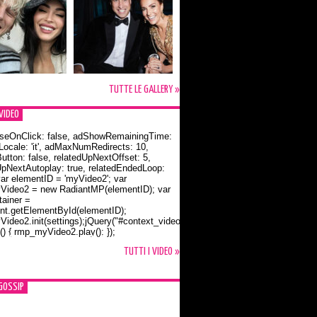
TUTTE LE GALLERY »
VIDEO
seOnClick: false, adShowRemainingTime:
dLocale: 'it', adMaxNumRedirects: 10,
utton: false, relatedUpNextOffset: 5,
UpNextAutoplay: true, relatedEndedLoop:
var elementID = 'myVideo2'; var
ideo2 = new RadiantMP(elementID); var
ainer =
t.getElementById(elementID);
ideo2.init(settings);jQuery("#context_video2").one("mouseover",
() { rmp_myVideo2.play(); });
o Bloom e la t-shirt dedicata a Flynn
TUTTI I VIDEO »
GOSSIP