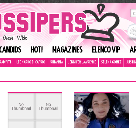
CANDIDS
HOT!
MAGAZINES
ELENCO VIP
AR
RAD PITT
LEONARDO DI CAPRIO
RIHANNA
JENNIFER LAWRENCE
SELENA GOMEZ
JUSTIN