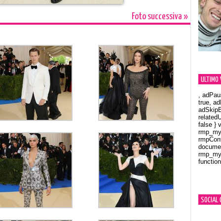
Foto successiva »
ULTIMO 
, adPau
true, a
adSkipB
related
false } 
rmp_myV
rmpCont
documen
rmp_myV
function
Orland
SOCIAL 