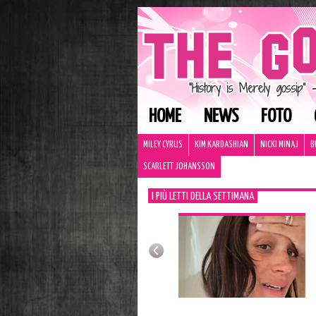
HOME
NEWS
FOTO
MILEY CYRUS
KIM KARDASHIAN
NICKI MINAJ
B
SCARLETT JOHANSSON
I PIÙ LETTI DELLA SETTIMANA