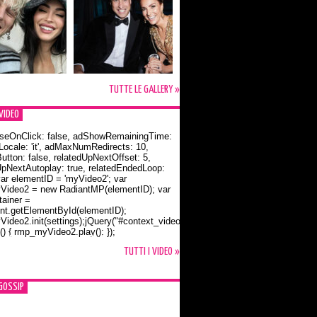
TUTTE LE GALLERY »
VIDEO
seOnClick: false, adShowRemainingTime:
dLocale: 'it', adMaxNumRedirects: 10,
utton: false, relatedUpNextOffset: 5,
UpNextAutoplay: true, relatedEndedLoop:
var elementID = 'myVideo2'; var
ideo2 = new RadiantMP(elementID); var
ainer =
t.getElementById(elementID);
ideo2.init(settings);jQuery("#context_video2").one("mouseover",
() { rmp_myVideo2.play(); });
o Bloom e la t-shirt dedicata a Flynn
TUTTI I VIDEO »
GOSSIP