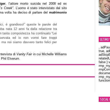
dger
, l’attore morto suicida nel 2008 ed ex
’s Creek”
. L’uomo è stato intervistato dal sito
ma volta ha deciso di parlare del
matrimonio
ici, è grandioso!” queste le parole del
mba nata 12 anni fa dalla relazione tra
n tanta compostezza ha continuato “Lei
ervata ed io non vorrei fare troppi
ULTIMO 
 ma noi siamo davvero tanto felici per
, adPau
true, a
intervista di
Vanity Fair
in cui Michelle Williams
adSkipB
related
Phil Elverum.
false } 
rmp_myV
rmpCont
documen
rmp_myV
function
Orland
SOCIAL 