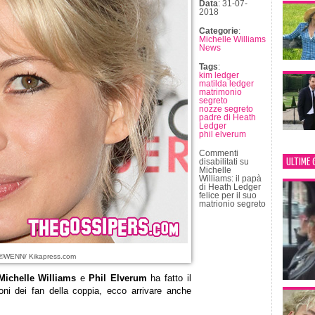
Data
: 31-07-
2018
Categorie
:
Michelle Williams
News
Tags
:
kim ledger
matilda ledger
matrimonio
segreto
nozze segreto
padre di Heath
Ledger
phil elverum
Commenti
ULTIME 
disabilitati
su
Michelle
Williams: il papà
di Heath Ledger
felice per il suo
matrionio segreto
©WENN/ Kikapress.com
Michelle Williams
e
Phil Elverum
ha fatto il
oni dei fan della coppia, ecco arrivare anche