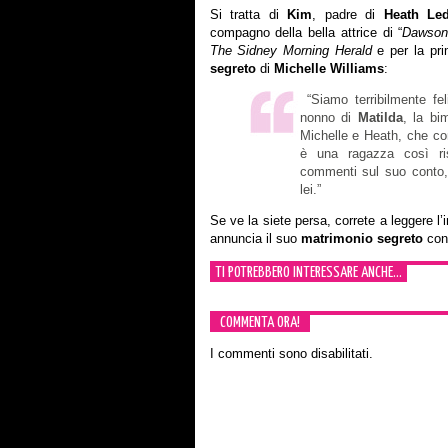
Si tratta di
Kim
, padre di
Heath Le
compagno della bella attrice di “
Dawson
The Sidney Morning Herald
e per la pri
segreto
di
Michelle Williams
:
“Siamo terribilmente fel
nonno di
Matilda
, la bi
Michelle e Heath, che co
è una ragazza così ris
commenti sul suo conto,
lei.”
Se ve la siete persa, correte a leggere l’
annuncia il suo
matrimonio segreto
con 
TI POTREBBERO INTERESSARE ANCHE...
COMMENTA ORA!
I commenti sono disabilitati.