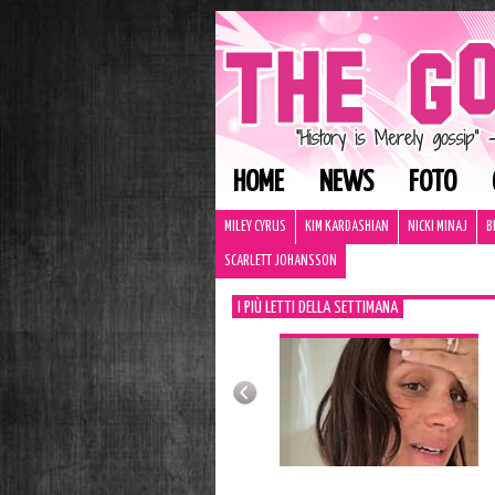
HOME
NEWS
FOTO
MILEY CYRUS
KIM KARDASHIAN
NICKI MINAJ
B
SCARLETT JOHANSSON
I PIÙ LETTI DELLA SETTIMANA