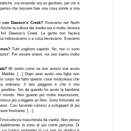
 pratiche, ma essendo ora un genitore, per me è
n penso che lascerei fare una cosa simile a mia
vò con Dawson’s Creek?
Vivevamo nel North
 Anche la cultura dei media ora è molto diversa
 finì Dawson’s Creek. La gente non faceva
 cosa indossavamo o a cosa bevavamo. Eravamo
olmes?
Tutti vogliono saperlo. No, non ci sono
urist”. Per essere onesti, noi non siamo molto
iata?
Mi sento come se non avessi mai avuto
i Matilda. […] Dopo aver avuto una figlia non
mio corpo ha fatto questa cosa miracolosa che
 ordinaria. Il lato peggiore è che il mio
 un pisellino. Sin da quando ho avuto la bambina
l mondo. Non guardo più molte trasmissioni,
riesco più a leggere un libro. Sono fortunata se
 mese. Così facendo cominci a svilupparti di più
sere frustrante. […]
l’insicurezza mascherata da vanità. Non penso
robabilmente lo sono di più come persona. Di
o cui l’unico momento in cui non mi giudico è