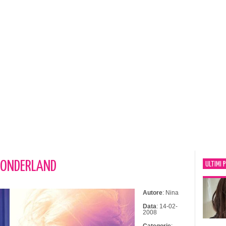
WONDERLAND
ULTIMI 
Autore
: Nina
Data
: 14-02-
2008