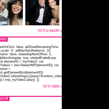
TUTTE LE GALLERY »
VIDEO
seOnClick: false, adShowRemainingTime:
dLocale: 'it', adMaxNumRedirects: 10,
utton: false, relatedUpNextOffset: 5,
UpNextAutoplay: true, relatedEndedLoop:
var elementID = 'myVideo2'; var
ideo2 = new RadiantMP(elementID); var
ainer =
t.getElementById(elementID);
ideo2.init(settings);jQuery("#context_video2").one("mouseover",
() { rmp_myVideo2.play(); });
o Bloom e la t-shirt dedicata a Flynn
TUTTI I VIDEO »
GOSSIP