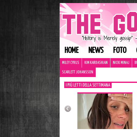
HOME
NEWS
FOTO
MILEY CYRUS
KIM KARDASHIAN
NICKI MINAJ
B
SCARLETT JOHANSSON
I PIÙ LETTI DELLA SETTIMANA