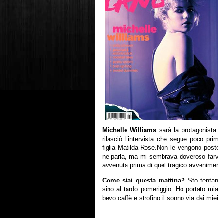
Michelle Williams
sarà la protagonista
rilasciò l’intervista che segue poco pr
figlia Matilda-Rose.Non le vengono pos
ne parla, ma mi sembrava doveroso farvi
avvenuta prima di quel tragico avvenimen
Come stai questa mattina?
Sto tentan
sino al tardo pomeriggio. Ho portato mia 
bevo caffè e strofino il sonno via dai miei