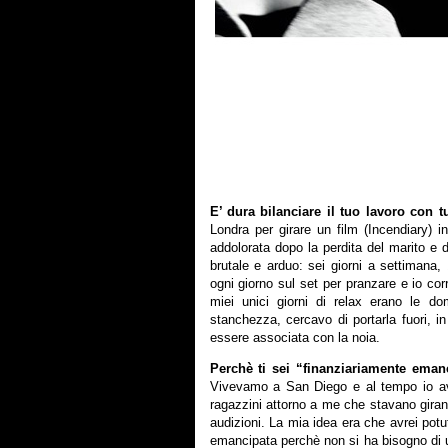
E’ dura bilanciare il tuo lavoro con tu
Londra per girare un film (Incendiary)
addolorata dopo la perdita del marito e de
brutale e arduo: sei giorni a settimana,
ogni giorno sul set per pranzare e io corr
miei unici giorni di relax erano le d
stanchezza, cercavo di portarla fuori, in
essere associata con la noia.
Perchè ti sei “finanziariamente emanc
Vivevamo a San Diego e al tempo io ave
ragazzini attorno a me che stavano gira
audizioni. La mia idea era che avrei potuto
emancipata perchè non si ha bisogno di un