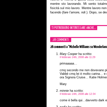
mentre sto lavorando. Mi sento totalmen
fisicità sul mio lavoro. Mentre lavoro no
facendo (
fare l’amore, ndr.
). Dopo, se de
TI POTREBBERO INTERESSARE ANCHE...
28 COMMENTI
28 commenti
a “Michelle Williams su Wonderlan
Mary Cooper
ha scritto:
Il febbraio 14th, 2008 alle 11:29
primaaaaa…
cmq secondo me non dovevano pibb
Vabbè cmq lei è molto carina… e m
ora Signora Cruise… Katie Holme
Mary
minnie
ha scritto:
Il febbraio 14th, 2008 alle 12:34
come è bella qui…davverto dark e
nadia
ha scritto: