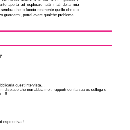
te aperta ad esplorare tutti i lati della mia
n sembra che io faccia realmente quello che sto
vo guardarmi, potrei avere qualche problema.
d”
licarla quest’intervista…
i dispiace che non abbia molti rapporti con la sua ex collega e
s…!!
d espressiva!!