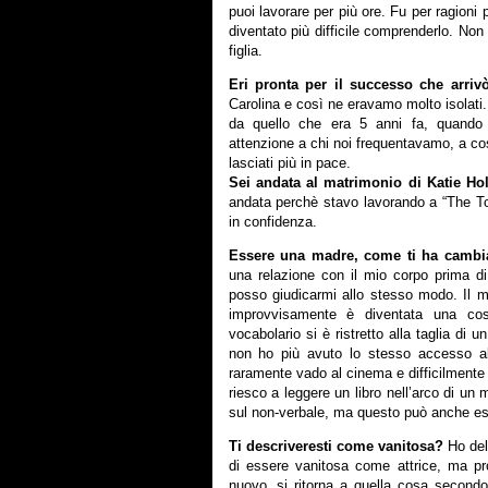
puoi lavorare per più ore. Fu per ragioni
diventato più difficile comprenderlo. No
figlia.
Eri pronta per il successo che arri
Carolina e così ne eravamo molto isolati.
da quello che era 5 anni fa, quando
attenzione a chi noi frequentavamo, a
lasciati più in pace.
Sei andata al matrimonio di Katie H
andata perchè stavo lavorando a “The To
in confidenza.
Essere una madre, come ti ha camb
una relazione con il mio corpo prima d
posso giudicarmi allo stesso modo. Il 
improvvisamente è diventata una cosa
vocabolario si è ristretto alla taglia di
non ho più avuto lo stesso accesso a
raramente vado al cinema e difficilmente 
riesco a leggere un libro nell’arco di un
sul non-verbale, ma questo può anche es
Ti descriveresti come vanitosa?
Ho del
di essere vanitosa come attrice, ma p
nuovo, si ritorna a quella cosa second