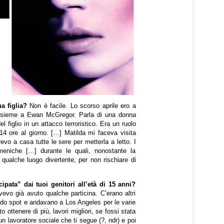
a figlia?
Non è facile. Lo scorso aprile ero a
 insieme a Ewan McGregor. Parla di una donna
l figlio in un attacco terroristico. Era un ruolo
 14 ore al giorno. […] Matilda mi faceva visita
evo a casa tutte le sere per metterla a letto. I
omeniche […] durante le quali, nonostante la
 qualche luogo divertente, per non rischiare di
ipata” dai tuoi genitori all’età di 15 anni?
vo già avuto qualche particina. C’erano altri
ndo spot e andavano a Los Angeles per le varie
 ottenere di più, lavori migliori, se fossi stata
 lavoratore sociale che ti segue (?, ndr) e poi