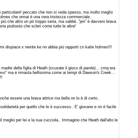
o particolare! peccato che non si veda spesso, ma molto meglio
 holmes che ormai è una vera tristezza commerciale..
 più che altro un pò troppo seria, ma vabbè..”jen” è davvero brava
ria piuttosto che scleri come tutte le altre!
mi dispiace x niente ke nn abbia più rapporti cn katie holmes!!!
adre della figlia di Heath (scusate il gioco di parole)… cmq era
devo" ma è rimasta bellissima come ai tempi di Dawson's Creek…
!!
che essere una brava attrice ma bella nn lo è di certo..
 solidarietà per quello che le è successo.. E' giovane e nn è facile
 meglio per lei e la sua cucciola.. Immagino che Heath dall'alto le