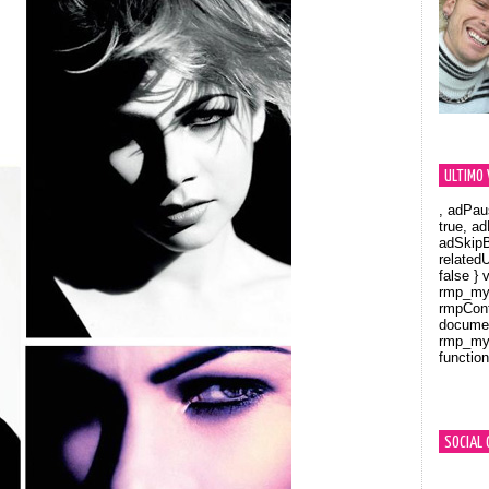
ULTIMO 
, adPau
true, a
adSkipB
related
false } 
rmp_myV
rmpCont
documen
rmp_myV
function
Orland
SOCIAL 