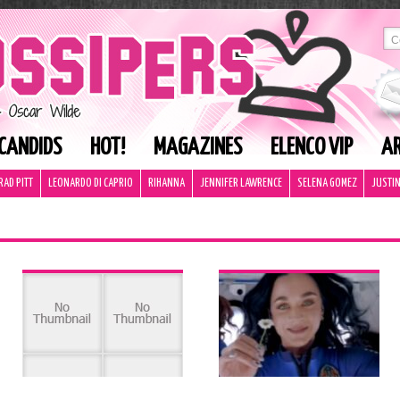
CANDIDS
HOT!
MAGAZINES
ELENCO VIP
AR
RAD PITT
LEONARDO DI CAPRIO
RIHANNA
JENNIFER LAWRENCE
SELENA GOMEZ
JUSTIN