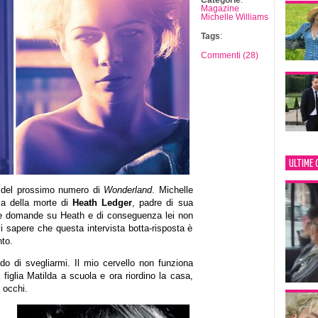
Categorie
:
Magazine
Michelle Williams
Tags
:
Commenti (28)
ULTIME 
 del prossimo numero di
Wonderland
. Michelle
ima della morte di
Heath Ledger
, padre di sua
te domande su Heath e di conseguenza lei non
 sapere che questa intervista botta-risposta è
to.
do di svegliarmi. Il mio cervello non funziona
figlia Matilda a scuola e ora riordino la casa,
 occhi.