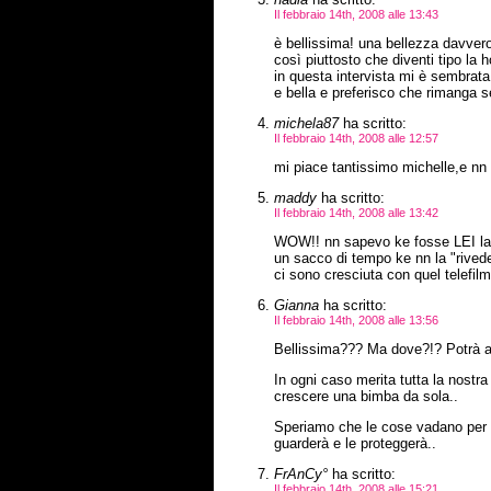
Il febbraio 14th, 2008 alle 13:43
è bellissima! una bellezza davver
così piuttosto che diventi tipo la
in questa intervista mi è sembrata
e bella e preferisco che rimanga se
michela87
ha scritto:
Il febbraio 14th, 2008 alle 12:57
mi piace tantissimo michelle,e nn 
maddy
ha scritto:
Il febbraio 14th, 2008 alle 13:42
WOW!! nn sapevo ke fosse LEI la m
un sacco di tempo ke nn la "rive
ci sono cresciuta con quel telefilm
Gianna
ha scritto:
Il febbraio 14th, 2008 alle 13:56
Bellissima??? Ma dove?!? Potrà an
In ogni caso merita tutta la nostra
crescere una bimba da sola..
Speriamo che le cose vadano per il
guarderà e le proteggerà..
FrAnCy°
ha scritto:
Il febbraio 14th, 2008 alle 15:21