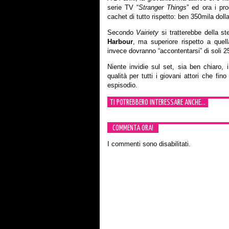
serie TV “
Stranger Things
” ed ora i pr
cachet di tutto rispetto: ben 350mila dolla
Secondo
Vairiety
si tratterebbe della st
Harbour
, ma superiore rispetto a quell
invece dovranno “accontentarsi” di soli 25
Niente invidie sul set, sia ben chiaro, 
qualità per tutti i giovani attori che fi
espisodio.
TI POTREBBERO INTERESSARE ANCHE...
COMMENTA ORA!
I commenti sono disabilitati.