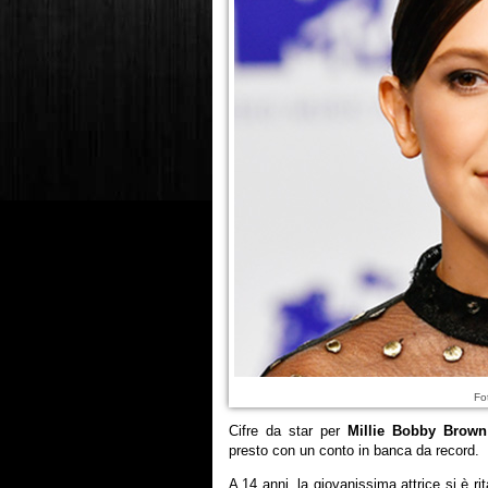
Fo
Cifre da star per
Millie Bobby Brown
presto con un conto in banca da record.
A 14 anni, la giovanissima attrice si è ri