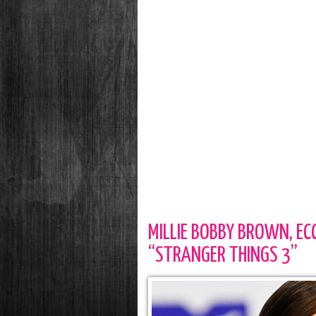
MILLIE BOBBY BROWN, E
“STRANGER THINGS 3”