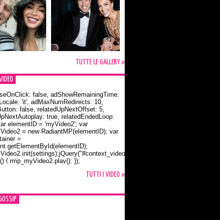
TUTTE LE GALLERY »
VIDEO
seOnClick: false, adShowRemainingTime:
dLocale: 'it', adMaxNumRedirects: 10,
utton: false, relatedUpNextOffset: 5,
UpNextAutoplay: true, relatedEndedLoop:
var elementID = 'myVideo2'; var
ideo2 = new RadiantMP(elementID); var
ainer =
t.getElementById(elementID);
ideo2.init(settings);jQuery("#context_video2").one("mouseover",
() { rmp_myVideo2.play(); });
o Bloom e la t-shirt dedicata a Flynn
TUTTI I VIDEO »
GOSSIP