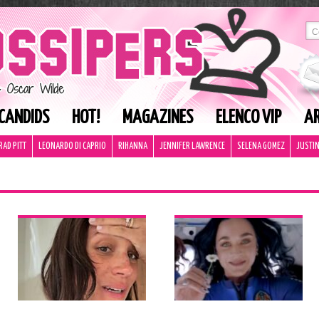
CANDIDS
HOT!
MAGAZINES
ELENCO VIP
AR
RAD PITT
LEONARDO DI CAPRIO
RIHANNA
JENNIFER LAWRENCE
SELENA GOMEZ
JUSTIN