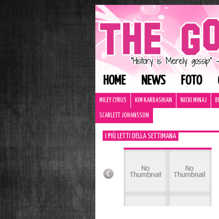
HOME
NEWS
FOTO
MILEY CYRUS
KIM KARDASHIAN
NICKI MINAJ
B
SCARLETT JOHANSSON
I PIÙ LETTI DELLA SETTIMANA