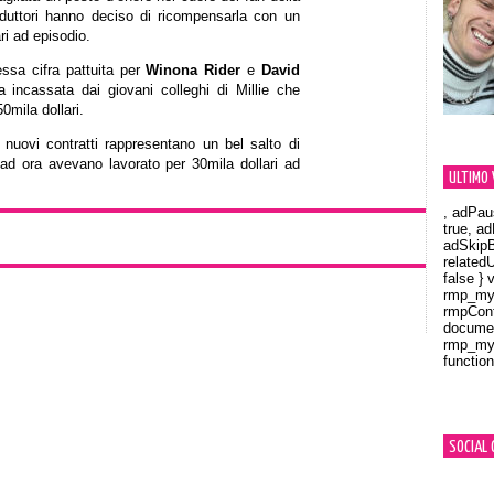
oduttori hanno deciso di ricompensarla con un
ri ad episodio.
essa cifra pattuita per
Winona Rider
e
David
a incassata dai giovani colleghi di Millie che
0mila dollari.
i nuovi contratti rappresentano un bel salto di
no ad ora avevano lavorato per 30mila dollari ad
ULTIMO 
, adPau
true, a
adSkipB
related
false } 
rmp_myV
rmpCont
documen
rmp_myV
function
Orland
SOCIAL 