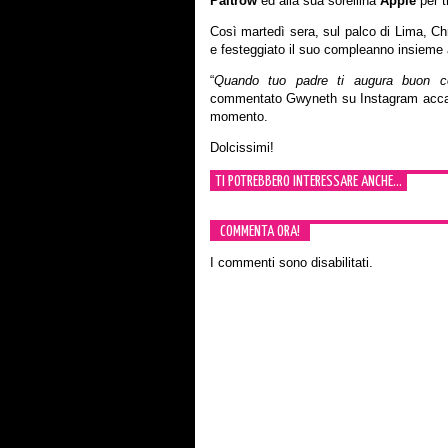
Paltrow
ed alla sua sorellina
Apple
per t
Così martedì sera, sul palco di Lima, Ch
e festeggiato il suo compleanno insieme a
“
Quando tuo padre ti augura buon c
commentato Gwyneth su Instagram accan
momento.
Dolcissimi!
TI POTREBBERO INTERESSARE ANCHE...
COMMENTA ORA!
I commenti sono disabilitati.