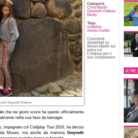
Categorie
:
Chris Martin
Gwyneth Paltrow
News
Tags
:
coldplay
moses martin
Commenti
disabilitati
su
Moses Martin sul
palco coi
Coldplay per il
suo compleanno
ULTIME 
gram/ Gwyneth Paltrow
in
che nei giorni scorsi ha spento ufficialmente
ialmente nella sua fase da teenager.
is, impegnato col
Coldplay Tour 2016
, ha deciso
olo da Moses, ma anche da mamma
Gwyneth