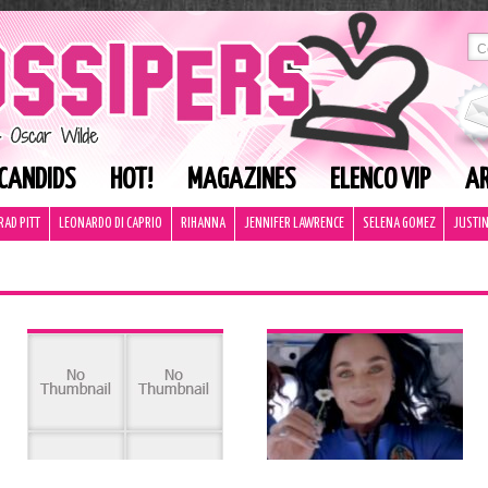
CANDIDS
HOT!
MAGAZINES
ELENCO VIP
AR
RAD PITT
LEONARDO DI CAPRIO
RIHANNA
JENNIFER LAWRENCE
SELENA GOMEZ
JUSTIN