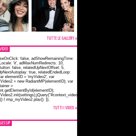
TUTTE LE GALLERY »
VIDEO
seOnClick: false, adShowRemainingTime:
dLocale: 'it', adMaxNumRedirects: 10,
utton: false, relatedUpNextOffset: 5,
UpNextAutoplay: true, relatedEndedLoop:
var elementID = 'myVideo2'; var
ideo2 = new RadiantMP(elementID); var
ainer =
t.getElementById(elementID);
ideo2.init(settings);jQuery("#context_video2").one("mouseover",
() { rmp_myVideo2.play(); });
o Bloom e la t-shirt dedicata a Flynn
TUTTI I VIDEO »
GOSSIP