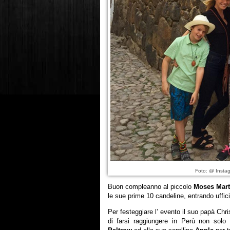
Foto: @ Insta
Buon compleanno al piccolo
Moses Mart
le sue prime 10 candeline, entrando uffic
Per festeggiare l’ evento il suo papà Chr
di farsi raggiungere in Perù non s