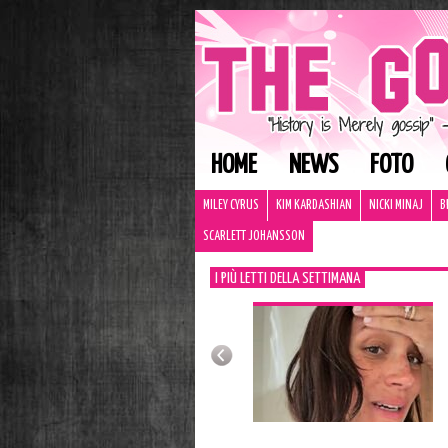
HOME
NEWS
FOTO
MILEY CYRUS
KIM KARDASHIAN
NICKI MINAJ
B
SCARLETT JOHANSSON
I PIÙ LETTI DELLA SETTIMANA