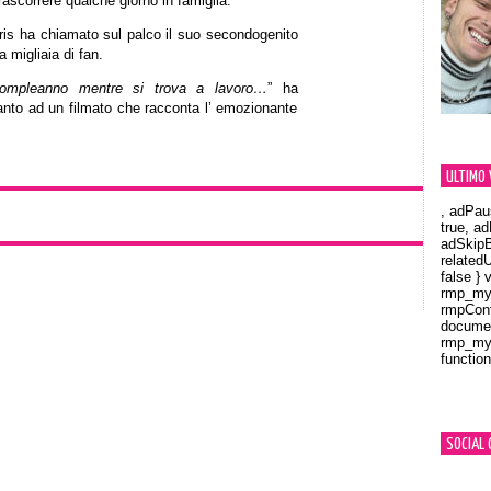
rascorrere qualche giorno in famiglia.
ris ha chiamato sul palco il suo secondogenito
 migliaia di fan.
ompleanno mentre si trova a lavoro…
” ha
to ad un filmato che racconta l’ emozionante
ULTIMO 
, adPau
true, a
adSkipB
related
false } 
rmp_myV
rmpCont
documen
rmp_myV
function
Orland
SOCIAL 