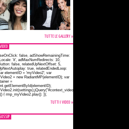
TUTTE LE GALLERY »
VIDEO
seOnClick: false, adShowRemainingTime:
dLocale: 'it', adMaxNumRedirects: 10,
utton: false, relatedUpNextOffset: 5,
UpNextAutoplay: true, relatedEndedLoop:
var elementID = 'myVideo2'; var
ideo2 = new RadiantMP(elementID); var
ainer =
t.getElementById(elementID);
ideo2.init(settings);jQuery("#context_video2").one("mouseover",
() { rmp_myVideo2.play(); });
o Bloom e la t-shirt dedicata a Flynn
TUTTI I VIDEO »
GOSSIP