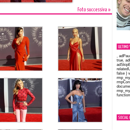
Foto successiva »
ULTIMO 
, adPau
true, a
adSkipB
related
false } 
rmp_myV
rmpCont
documen
rmp_myV
function
Orland
SOCIAL 