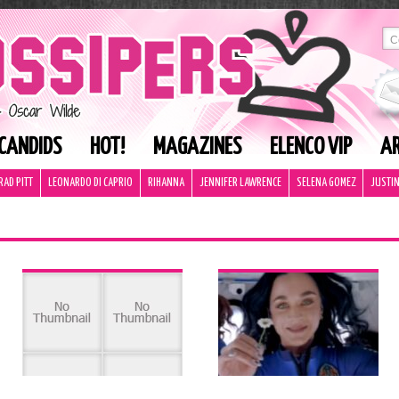
CANDIDS
HOT!
MAGAZINES
ELENCO VIP
AR
RAD PITT
LEONARDO DI CAPRIO
RIHANNA
JENNIFER LAWRENCE
SELENA GOMEZ
JUSTIN