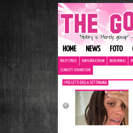
HOME
NEWS
FOTO
MILEY CYRUS
KIM KARDASHIAN
NICKI MINAJ
B
SCARLETT JOHANSSON
I PIÙ LETTI DELLA SETTIMANA