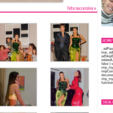
Foto successiva »
ULTIMO 
, adPau
true, a
adSkipB
related
false } 
rmp_myV
rmpCont
documen
rmp_myV
function
Orland
SOCIAL 