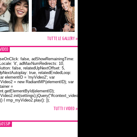
TUTTE LE GALLERY »
VIDEO
seOnClick: false, adShowRemainingTime:
dLocale: 'it', adMaxNumRedirects: 10,
utton: false, relatedUpNextOffset: 5,
UpNextAutoplay: true, relatedEndedLoop:
var elementID = 'myVideo2'; var
ideo2 = new RadiantMP(elementID); var
ainer =
t.getElementById(elementID);
ideo2.init(settings);jQuery("#context_video2").one("mouseover",
() { rmp_myVideo2.play(); });
o Bloom e la t-shirt dedicata a Flynn
TUTTI I VIDEO »
GOSSIP