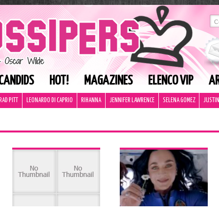
CANDIDS
HOT!
MAGAZINES
ELENCO VIP
AR
RAD PITT
LEONARDO DI CAPRIO
RIHANNA
JENNIFER LAWRENCE
SELENA GOMEZ
JUSTIN