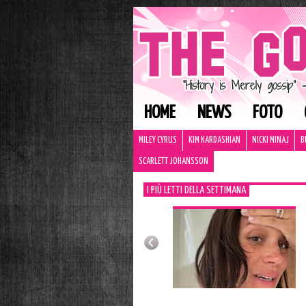
HOME
NEWS
FOTO
MILEY CYRUS
KIM KARDASHIAN
NICKI MINAJ
B
SCARLETT JOHANSSON
I PIÙ LETTI DELLA SETTIMANA