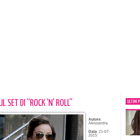
L SET DI “ROCK ‘N’ ROLL”
ULTIMI 
Autore
:
Alessandra
Data
: 21-07-
2015