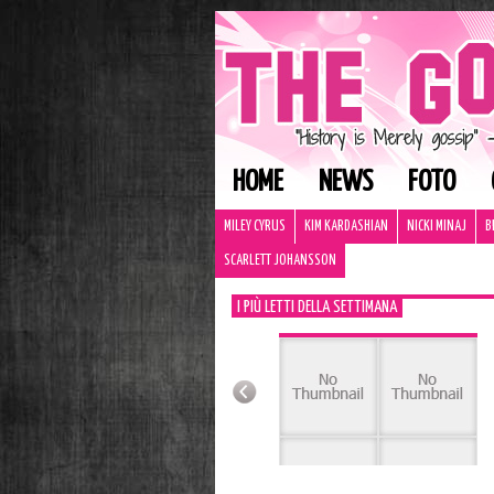
HOME
NEWS
FOTO
MILEY CYRUS
KIM KARDASHIAN
NICKI MINAJ
B
SCARLETT JOHANSSON
I PIÙ LETTI DELLA SETTIMANA