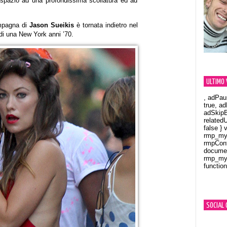
 spazio ad una profondissima scollatura ed ad
mpagna di
Jason Sueikis
è tornata indietro nel
di una New York anni ’70.
ULTIMO 
, adPau
true, a
adSkipB
related
false } 
rmp_myV
rmpCont
documen
rmp_myV
function
Orland
SOCIAL 