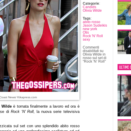
Categorie
:
Candids
Olivia Wilde
Tags
:
abito rosso
Jason Sudeikis
new york
Otis
Rock 'N' Roll
sexy
Commenti
disabilitati
su
Olivia Wilde in
rosso sul set di
“Rock ‘N’ Roll”
ULTIME 
 Coast News/ Kikapress.com
a Wilde
è tornata finalmente a lavoro ed ora è
se di
Rock ‘N’ Roll,
la nuova serie televisiva
izzicata sul set con uno splendido abito rosso