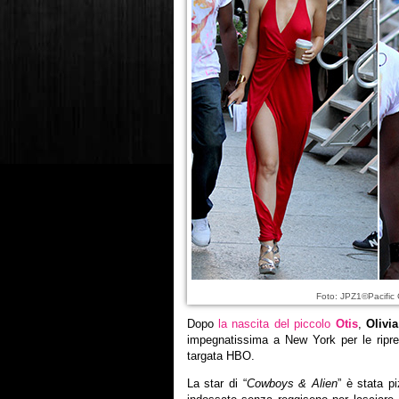
Foto: JPZ1©Pacific
Dopo
la nascita del piccolo
Otis
,
Olivi
impegnatissima a New York per le ripre
targata HBO.
La star di “
Cowboys & Alien
” è stata p