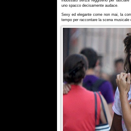
indossato senza reggiseno per lasciare
uno spacco decisamente audace.
Sexy ed elegante come non mai, la co
tempo per raccontare la scena musicale 