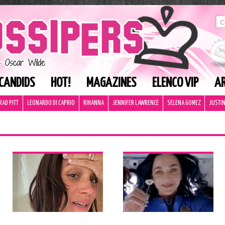
CANDIDS
HOT!
MAGAZINES
ELENCO VIP
AR
RAD PITT
LEONARDO DI CAPRIO
RIHANNA
JENNIFER LAWRENCE
SELENA GOMEZ
JUSTIN