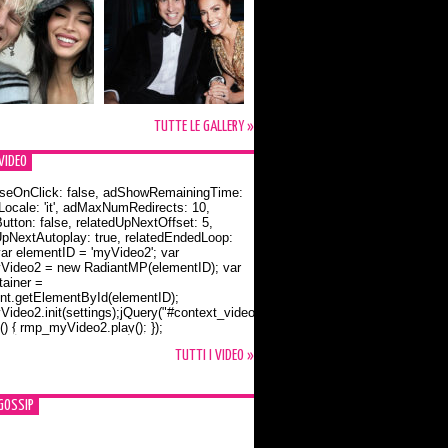
TUTTE LE GALLERY »
VIDEO
seOnClick: false, adShowRemainingTime:
dLocale: 'it', adMaxNumRedirects: 10,
utton: false, relatedUpNextOffset: 5,
UpNextAutoplay: true, relatedEndedLoop:
var elementID = 'myVideo2'; var
ideo2 = new RadiantMP(elementID); var
ainer =
t.getElementById(elementID);
ideo2.init(settings);jQuery("#context_video2").one("mouseover",
() { rmp_myVideo2.play(); });
o Bloom e la t-shirt dedicata a Flynn
TUTTI I VIDEO »
GOSSIP