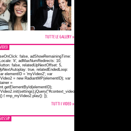
TUTTE LE GALLERY »
VIDEO
seOnClick: false, adShowRemainingTime:
dLocale: 'it', adMaxNumRedirects: 10,
utton: false, relatedUpNextOffset: 5,
UpNextAutoplay: true, relatedEndedLoop:
var elementID = 'myVideo2'; var
ideo2 = new RadiantMP(elementID); var
ainer =
t.getElementById(elementID);
ideo2.init(settings);jQuery("#context_video2").one("mouseover",
() { rmp_myVideo2.play(); });
o Bloom e la t-shirt dedicata a Flynn
TUTTI I VIDEO »
GOSSIP