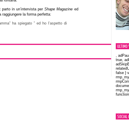
na fontana.
 parto in un’intervista per
Shape Magazine
ed
a raggiungere la forma perfetta:
ma” ha spiegato ” ed ho l’aspetto di
ULTIMO 
, adPau
true, a
adSkipB
related
false } 
rmp_myV
rmpCont
documen
rmp_myV
function
Orland
SOCIAL 