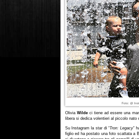
Foto: @ Ins
Olivia
Wilde
ci tiene ad essere una m
libera si dedica volentieri al piccolo nato
Su Instagram la star di “
Tron: Legacy
” 
figlio ed ha postato una foto scattata a 