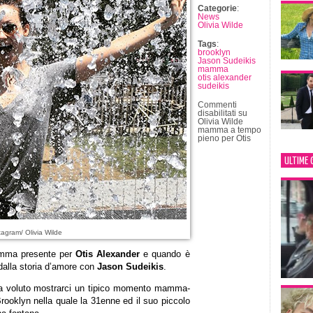
Categorie
:
News
Olivia Wilde
Tags
:
brooklyn
Jason Sudeikis
mamma
otis alexander
sudeikis
Commenti
disabilitati
su
Olivia Wilde
mamma a tempo
pieno per Otis
ULTIME 
tagram/ Olivia Wilde
amma presente per
Otis Alexander
e quando è
 dalla storia d’amore con
Jason Sudeikis
.
ha voluto mostrarci un tipico momento mamma-
Brooklyn nella quale la 31enne ed il suo piccolo