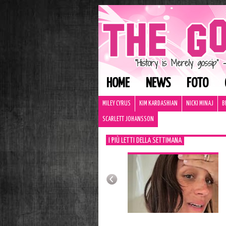
HOME
NEWS
FOTO
MILEY CYRUS
KIM KARDASHIAN
NICKI MINAJ
B
SCARLETT JOHANSSON
I PIÙ LETTI DELLA SETTIMANA