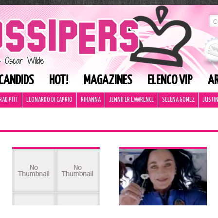
CANDIDS
HOT!
MAGAZINES
ELENCO VIP
AR
RAD PITT
LEONARDO DI CAPRIO
RIHANNA
JENNIFER LAWRENCE
SELENA GOMEZ
JUSTIN