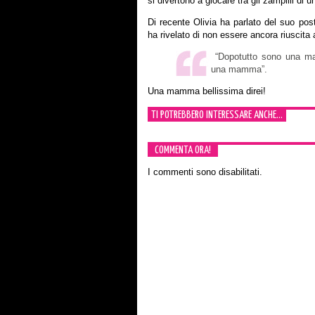
si divertono a giocare tra gli zampilli di u
Di recente Olivia ha parlato del suo post
ha rivelato di non essere ancora riuscita 
“Dopotutto sono una mam
una mamma”.
Una mamma bellissima direi!
TI POTREBBERO INTERESSARE ANCHE...
COMMENTA ORA!
I commenti sono disabilitati.