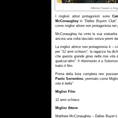
Alfonso Cuaron e Ange
I migliori attori protagonisti sono
Cat
McConaughey
in
“Dallas Buyers Club”
,
come miglior attore non protagonista nei
McConaughey ha vinto la sua statuetta b
ancora una volta lasciato senza premi dal
La miglior attrice non protagonista è – 
per
“12 anni schiavo”
, la ragazza ha dic
che questa grande gioia nella mia vita è
qualcun’altro”
. Il riferimento è a Solomo
tratto il film.
Prima della lista completa non possia
Paolo Sorrentino
, premiato come Miglio
vita è bella”
.
Miglior Film
12 anni schiavo
Miglior Attore
Matthew McConaughey – Dallas Buyer’s