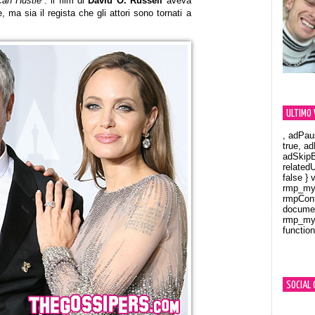
can Hustle”
: il film di
David O. Russell
aveva
 ma sia il regista che gli attori sono tornati a
ULTIMO 
, adPau
true, a
adSkipB
related
false } 
rmp_myV
rmpCont
documen
rmp_myV
function
Orland
SOCIAL 