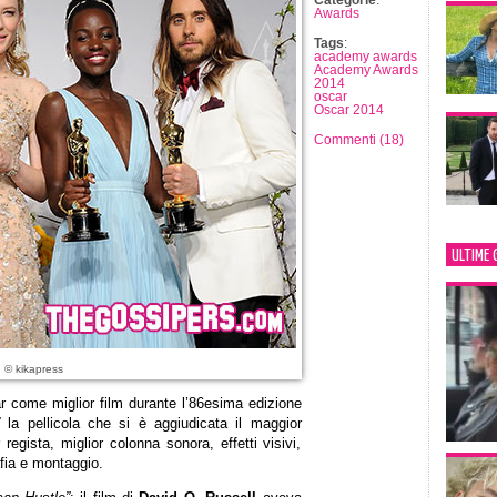
Categorie
:
Awards
Tags
:
academy awards
Academy Awards
2014
oscar
Oscar 2014
Commenti (18)
ULTIME 
: © kikapress
r come miglior film durante l’86esima edizione
”
la pellicola che si è aggiudicata il maggior
regista, miglior colonna sonora, effetti visivi,
fia e montaggio.