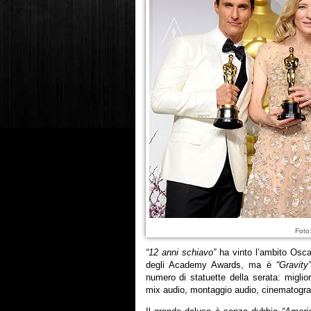
Foto
“12 anni schiavo”
ha vinto l’ambito Osca
degli Academy Awards, ma è
“Gravity
numero di statuette della serata: miglior 
mix audio, montaggio audio, cinematogra