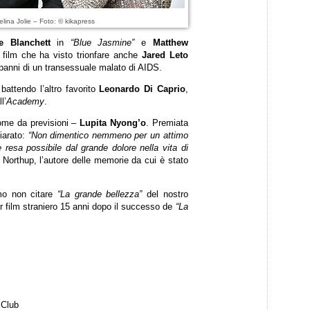
lina Jolie – Foto: © kikapress
e Blanchett
in
“Blue Jasmine”
e
Matthew
 film che ha visto trionfare anche
Jared Leto
 panni di un transessuale malato di AIDS.
attendo l’altro favorito
Leonardo Di Caprio
,
l’
Academy
.
come da previsioni –
Lupita Nyong’o
. Premiata
hiarato:
“Non dimentico nemmeno per un attimo
 resa possibile dal grande dolore nella vita di
n Northup, l’autore delle memorie da cui è stato
mo non citare
“La grande bellezza”
del nostro
r film straniero 15 anni dopo il successo de
“La
 Club