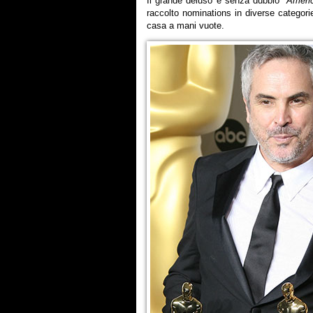
Il grande deluso è senza dubbio
“Ameri
raccolto nominations in diverse categorie,
casa a mani vuote.