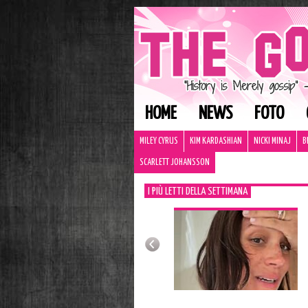
HOME
NEWS
FOTO
MILEY CYRUS
KIM KARDASHIAN
NICKI MINAJ
B
SCARLETT JOHANSSON
I PIÙ LETTI DELLA SETTIMANA