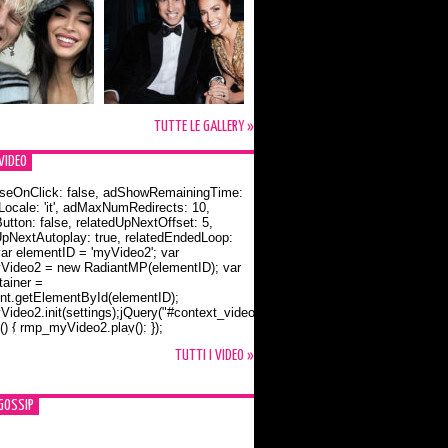
TUTTE LE GALLERY »
VIDEO
seOnClick: false, adShowRemainingTime:
dLocale: 'it', adMaxNumRedirects: 10,
utton: false, relatedUpNextOffset: 5,
UpNextAutoplay: true, relatedEndedLoop:
var elementID = 'myVideo2'; var
ideo2 = new RadiantMP(elementID); var
ainer =
t.getElementById(elementID);
ideo2.init(settings);jQuery("#context_video2").one("mouseover",
() { rmp_myVideo2.play(); });
o Bloom e la t-shirt dedicata a Flynn
TUTTI I VIDEO »
GOSSIP