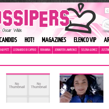
CANDIDS
HOT!
MAGAZINES
ELENCO VIP
AR
RAD PITT
LEONARDO DI CAPRIO
RIHANNA
JENNIFER LAWRENCE
SELENA GOMEZ
JUSTIN