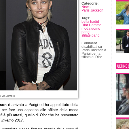
Categorie
:
News
Paris Jackson
Tags
:
bella hadid
Dior Homme
moda uomo
parigi
sfilate parigi
Commenti
disabilitati
su
Paris Jackson a
Parigi per la
sfilata di Dior
ULTIME 
o via Zimbio
kson
è arrivata a Parigi ed ha approfittato della
per fare una capatina alle sfilate della moda
lè più attesi, quello di
Dior
che ha presentato
 inverno 2017
.