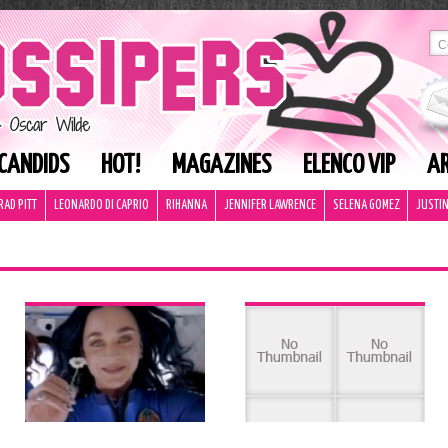
CANDIDS
HOT!
MAGAZINES
ELENCO VIP
AR
RAD PITT
LEONARDO DI CAPRIO
RIHANNA
JENNIFER LAWRENCE
SELENA GOMEZ
JUSTIN