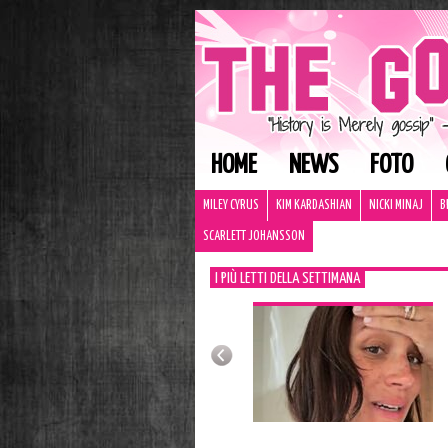
HOME
NEWS
FOTO
MILEY CYRUS
KIM KARDASHIAN
NICKI MINAJ
B
SCARLETT JOHANSSON
I PIÙ LETTI DELLA SETTIMANA