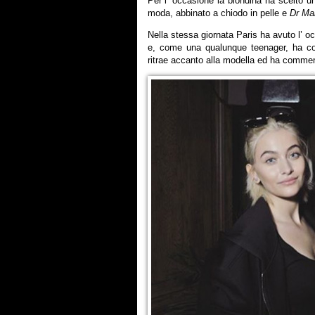
Per l’ occasione la biondina ha scelto u
moda, abbinato a chiodo in pelle e
Dr Ma
Nella stessa giornata Paris ha avuto l’ o
e, come una qualunque teenager, ha co
ritrae accanto alla modella ed ha commen