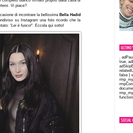
n completo bianco firmato proprio dalla casa di
rtens
. Vi piace?
ccasione di incontrare la bellissima
Bella Hadid
ndiviso su Instagram una foto ricordo che la
tato: “
Lei è fuoco!
“. Eccola qui sotto!
ULTIMO 
, adPau
true, a
adSkipB
related
false } 
rmp_myV
rmpCont
documen
rmp_myV
function
Orland
SOCIAL 