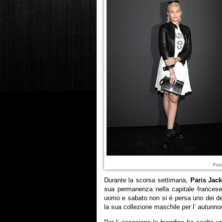
Fot
Durante la scorsa settimana,
Paris Jac
sua permanenza nella capitale francese 
uomo e sabato non si è persa uno dei defi
la sua collezione maschile per l’
autunno/