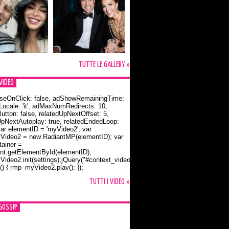
TUTTE LE GALLERY »
VIDEO
seOnClick: false, adShowRemainingTime:
dLocale: 'it', adMaxNumRedirects: 10,
utton: false, relatedUpNextOffset: 5,
UpNextAutoplay: true, relatedEndedLoop:
var elementID = 'myVideo2'; var
ideo2 = new RadiantMP(elementID); var
ainer =
t.getElementById(elementID);
ideo2.init(settings);jQuery("#context_video2").one("mouseover",
() { rmp_myVideo2.play(); });
o Bloom e la t-shirt dedicata a Flynn
TUTTI I VIDEO »
GOSSIP