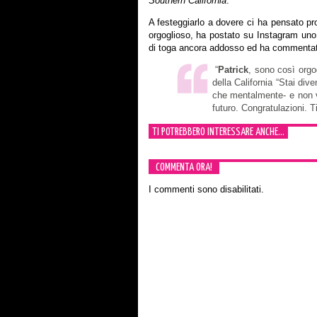
Southern California
.
A festeggiarlo a dovere ci ha pensato prop
orgoglioso, ha postato su Instagram uno s
di toga ancora addosso ed ha commentat
“
Patrick
, sono così orgog
della California “Stai di
che mentalmente- e non ve
futuro. Congratulazioni. T
TI POTREBBERO INTERESSARE ANCHE...
COMMENTA ORA!
I commenti sono disabilitati.