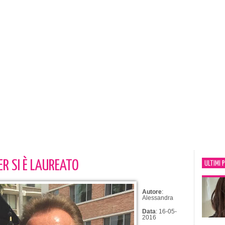
R SI È LAUREATO
ULTIMI 
Autore
:
Alessandra
Data
: 16-05-
2016