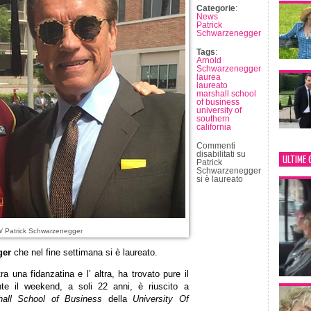
Categorie
:
News
Patrick
Schwarzenegger
Tags
:
Arnold
Schwarzenegger
laurea
laureato
marshall school
of business
university of
southern
california
Commenti
disabilitati
su
ULTIME 
Patrick
Schwarzenegger
si è laureato
/ Patrick Schwarzenegger
ger
che nel fine settimana si è laureato.
tra una fidanzatina e l’ altra, ha trovato pure il
nte il weekend, a soli 22 anni, è riuscito a
hall School of Business
della
University Of