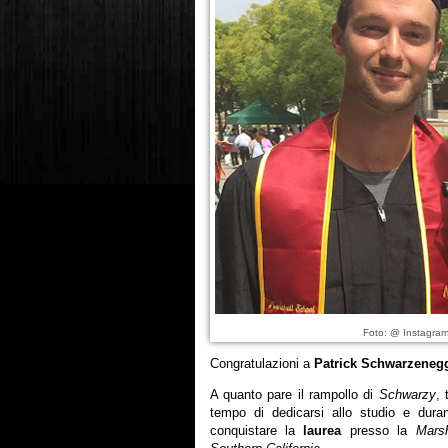
Foto: @ Instagram
Congratulazioni a
Patrick Schwarzeneg
A quanto pare il rampollo di
Schwarzy
, 
tempo di dedicarsi allo studio e dura
conquistare la
laurea
presso la
Mars