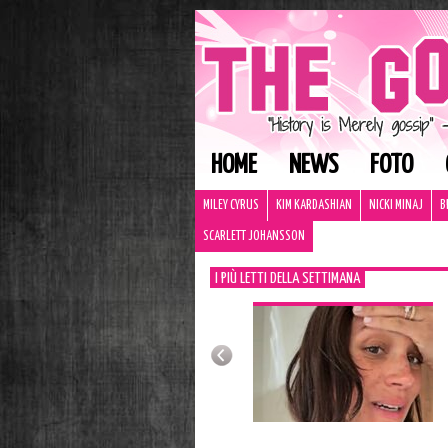
HOME
NEWS
FOTO
MILEY CYRUS
KIM KARDASHIAN
NICKI MINAJ
B
SCARLETT JOHANSSON
I PIÙ LETTI DELLA SETTIMANA