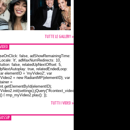
TUTTE LE GALLERY »
VIDEO
seOnClick: false, adShowRemainingTime:
dLocale: 'it', adMaxNumRedirects: 10,
utton: false, relatedUpNextOffset: 5,
UpNextAutoplay: true, relatedEndedLoop:
var elementID = 'myVideo2'; var
ideo2 = new RadiantMP(elementID); var
ainer =
t.getElementById(elementID);
ideo2.init(settings);jQuery("#context_video2").one("mouseover",
() { rmp_myVideo2.play(); });
o Bloom e la t-shirt dedicata a Flynn
TUTTI I VIDEO »
GOSSIP