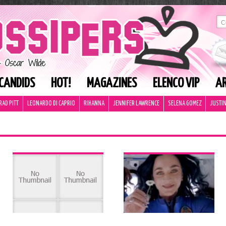
CANDIDS
HOT!
MAGAZINES
ELENCO VIP
AR
RAD PITT
LEONARDO DI CAPRIO
RIHANNA
JENNIFER LAWRENCE
SELENA GOMEZ
JUSTIN