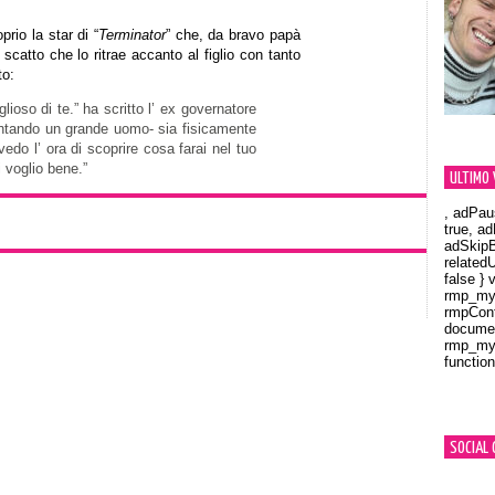
rio la star di “
Terminator
” che, da bravo papà
catto che lo ritrae accanto al figlio con tanto
o:
lioso di te.” ha scritto l’ ex governatore
ventando un grande uomo- sia fisicamente
do l’ ora di scoprire cosa farai nel tuo
i voglio bene.”
ULTIMO 
, adPau
true, a
adSkipB
related
false } 
rmp_myV
rmpCont
documen
rmp_myV
function
Orland
SOCIAL 