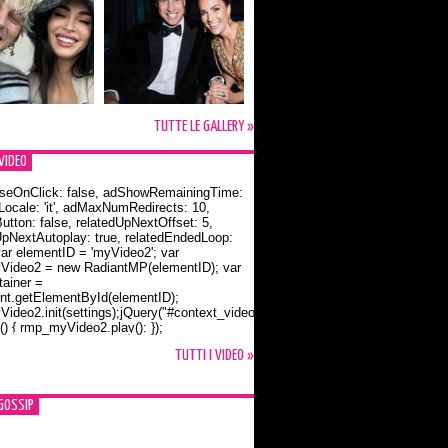
TUTTE LE GALLERY »
VIDEO
seOnClick: false, adShowRemainingTime:
dLocale: 'it', adMaxNumRedirects: 10,
utton: false, relatedUpNextOffset: 5,
UpNextAutoplay: true, relatedEndedLoop:
var elementID = 'myVideo2'; var
ideo2 = new RadiantMP(elementID); var
ainer =
t.getElementById(elementID);
ideo2.init(settings);jQuery("#context_video2").one("mouseover",
() { rmp_myVideo2.play(); });
o Bloom e la t-shirt dedicata a Flynn
TUTTI I VIDEO »
GOSSIP