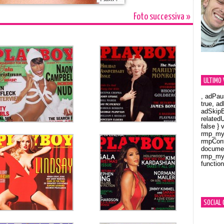
Foto successiva »
ULTIMO 
, adPau
true, a
adSkipB
related
false } 
rmp_myV
rmpCont
documen
rmp_myV
function
Orland
SOCIAL 