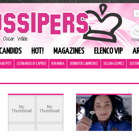
CANDIDS
HOT!
MAGAZINES
ELENCO VIP
AR
RAD PITT
LEONARDO DI CAPRIO
RIHANNA
JENNIFER LAWRENCE
SELENA GOMEZ
JUSTIN