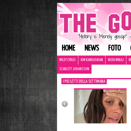
HOME
NEWS
FOTO
MILEY CYRUS
KIM KARDASHIAN
NICKI MINAJ
B
SCARLETT JOHANSSON
I PIÙ LETTI DELLA SETTIMANA