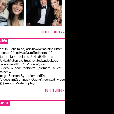
TUTTE LE GALLERY »
VIDEO
seOnClick: false, adShowRemainingTime:
dLocale: 'it', adMaxNumRedirects: 10,
utton: false, relatedUpNextOffset: 5,
UpNextAutoplay: true, relatedEndedLoop:
var elementID = 'myVideo2'; var
ideo2 = new RadiantMP(elementID); var
ainer =
t.getElementById(elementID);
ideo2.init(settings);jQuery("#context_video2").one("mouseover",
() { rmp_myVideo2.play(); });
o Bloom e la t-shirt dedicata a Flynn
TUTTI I VIDEO »
GOSSIP