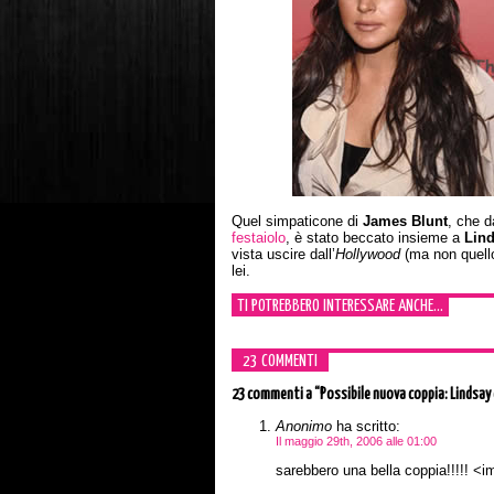
Quel simpaticone di
James Blunt
, che d
festaiolo
, è stato beccato insieme a
Lin
vista uscire dall’
Hollywood
(ma non quello 
lei.
TI POTREBBERO INTERESSARE ANCHE...
23 COMMENTI
23 commenti
a “Possibile nuova coppia: Lindsay
Anonimo
ha scritto:
Il maggio 29th, 2006 alle 01:00
sarebbero una bella coppia!!!!! <im