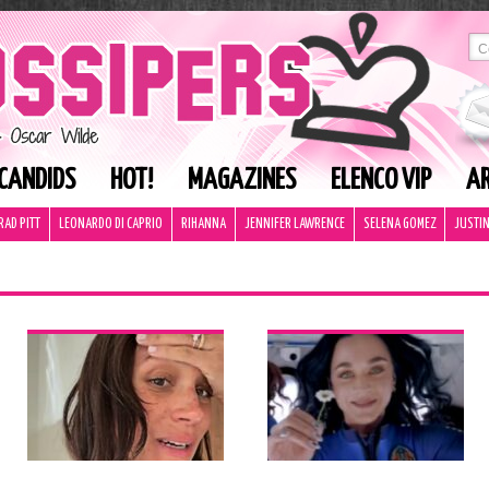
CANDIDS
HOT!
MAGAZINES
ELENCO VIP
AR
RAD PITT
LEONARDO DI CAPRIO
RIHANNA
JENNIFER LAWRENCE
SELENA GOMEZ
JUSTIN