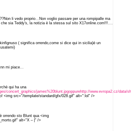
??Non li vedo proprio…Non voglio passare per una rompipalle ma
e che sia Teddy's, la notizia è la stessa sul sito X17online.com!!!….
fignuso ( significa orrendo,come si dice qui in sicilia)è un
cusatemi)
i nn mi piace…
erchè qui ha una
ges/concert_graphics/james%20blunt.jpgoppurehttp://www.evropa2.cz/data/s
! <img src="/template/standard/gfx/028.gif" alt=":lol" />
 è orrendo sto Blunt qua <img
morto.gif" alt="X – |" />