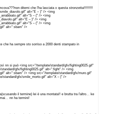
ova???non ditemi che l'ha lasciata x questa stronzetta!!!!!!!!!
mile_diavolo.gif" alt="E – )" /> <img
arrabbiato.gif" alt="S – (" /> <img
diavolo.gif" alt="E – )" /> <img
arrabbiato.gif" alt="S – (" /> <img
gif" alt=":sbam" />
nte che ha sempre sto sorriso a 2000 denti stampato in
ì nn si può <img src="/template/standard/gfx/fighting0025.gif"
/standard/gfx/fighting0025.gif" alt=":fight" /> <img
gif" alt=":sbam" /> <img src="/template/standard/gfx/muro.gif"
/standard/gfx/smile_morto.gif" alt="X – |" />
da(scusando il termine) lei è una montata!! e brutta tra l'altro… ke
ormai… nn ha termini!