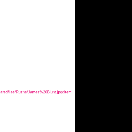
haredfiles/Ruzne/James%20Blunt.jpgditemi