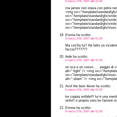
Il marzo 27th, 2007 alle 01:00
ma james non stava con petra nemc
<img src="/template/standard/gfx/s
src="/template/standard/gfx/smile_
src="/template/standard/gfx/smile_
src="/template/standard/gfx/smile_
src="/template/standard/gfx/muro.
Emma
ha scritto:
Il marzo 27th, 2007 alle 01:00
Ma cos'ha lui? Ha fatto un incide
faccia???????
fede
ha scritto:
Il marzo 27th, 2007 alle 01:00
un oca e un cesso……peggio di cos
alt=":fight" /> <img src="/template
src="/template/standard/gfx/muro.
alt=":sbam" /> <img src="/template
Avril the best 4ever
ha scritto:
Il marzo 27th, 2007 alle 01:00
ke coppia orribile!!! lui è una mer
skifo!! e proprio vero ke l'amore 
Emma
ha scritto:
Il marzo 27th, 2007 alle 01:00