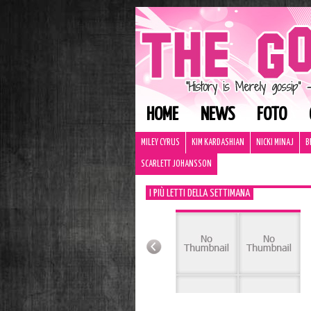
HOME
NEWS
FOTO
MILEY CYRUS
KIM KARDASHIAN
NICKI MINAJ
B
SCARLETT JOHANSSON
I PIÙ LETTI DELLA SETTIMANA