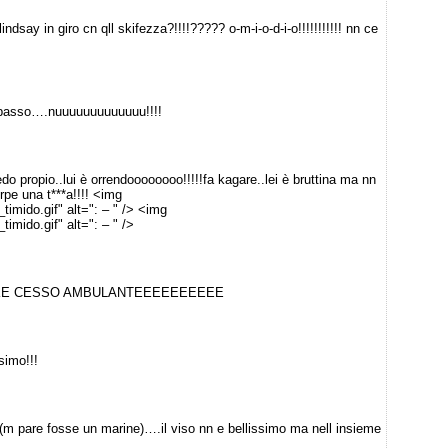
lindsay in giro cn qll skifezza?!!!!????? o-m-i-o-d-i-o!!!!!!!!!!! nn ce
n basso….nuuuuuuuuuuuuu!!!!
do propio..lui è orrendoooooooo!!!!!fa kagare..lei è bruttina ma nn
rpe una t***a!!!! <img
timido.gif" alt=": – " /> <img
imido.gif" alt=": – " />
A…KE CESSO AMBULANTEEEEEEEEEE
simo!!!
m pare fosse un marine)….il viso nn e bellissimo ma nell insieme