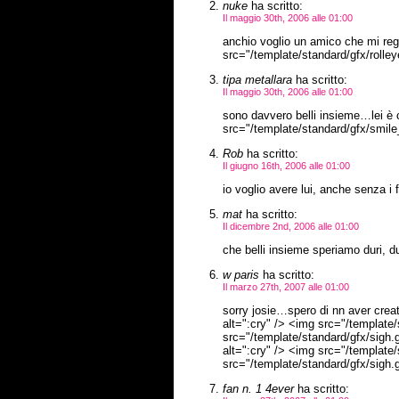
nuke
ha scritto:
Il maggio 30th, 2006 alle 01:00
anchio voglio un amico che mi reg
src="/template/standard/gfx/rolleye
tipa metallara
ha scritto:
Il maggio 30th, 2006 alle 01:00
sono davvero belli insieme…lei è 
src="/template/standard/gfx/smile_s
Rob
ha scritto:
Il giugno 16th, 2006 alle 01:00
io voglio avere lui, anche senza i f
mat
ha scritto:
Il dicembre 2nd, 2006 alle 01:00
che belli insieme speriamo duri, du
w paris
ha scritto:
Il marzo 27th, 2007 alle 01:00
sorry josie…spero di nn aver creat
alt=":cry" /> <img src="/template/
src="/template/standard/gfx/sigh.g
alt=":cry" /> <img src="/template/
src="/template/standard/gfx/sigh.gi
fan n. 1 4ever
ha scritto: