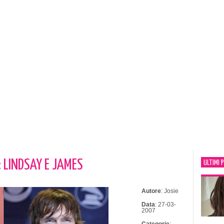
 LINDSAY E JAMES
ULTIMI 
Autore
: Josie
Data
: 27-03-
2007