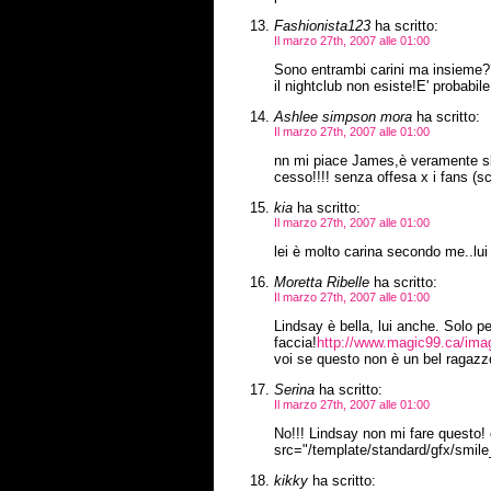
Fashionista123
ha scritto:
Il marzo 27th, 2007 alle 01:00
Sono entrambi carini ma insieme?
il nightclub non esiste!E' probabil
Ashlee simpson mora
ha scritto:
Il marzo 27th, 2007 alle 01:00
nn mi piace James,è veramente skin
cesso!!!! senza offesa x i fans (s
kia
ha scritto:
Il marzo 27th, 2007 alle 01:00
lei è molto carina secondo me..lu
Moretta Ribelle
ha scritto:
Il marzo 27th, 2007 alle 01:00
Lindsay è bella, lui anche. Solo p
faccia!
http://www.magic99.ca/ima
voi se questo non è un bel ragazzo
Serina
ha scritto:
Il marzo 27th, 2007 alle 01:00
No!!! Lindsay non mi fare questo!
src="/template/standard/gfx/smile_
kikky
ha scritto: