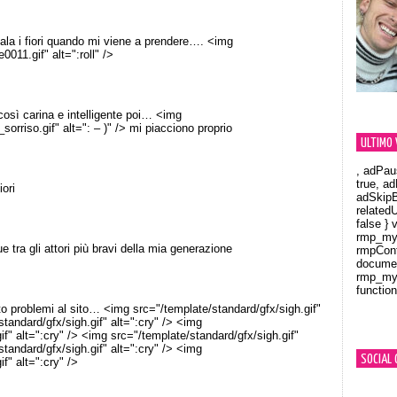
ala i fiori quando mi viene a prendere…. <img
0011.gif" alt=":roll" />
così carina e intelligente poi… <img
orriso.gif" alt=": – )" /> mi piacciono proprio
ULTIMO 
, adPau
true, a
iori
adSkipB
related
false } 
rmp_myV
e tra gli attori più bravi della mia generazione
rmpCont
documen
rmp_myV
function
Orland
o problemi al sito… <img src="/template/standard/gfx/sigh.gif"
standard/gfx/sigh.gif" alt=":cry" /> <img
if" alt=":cry" /> <img src="/template/standard/gfx/sigh.gif"
standard/gfx/sigh.gif" alt=":cry" /> <img
SOCIAL 
f" alt=":cry" />