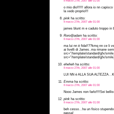
Il marzo 27th, 2007 alle 01:00
o mio dio!!!!!! allora io nn capisco 
la vedo proprio!!!
pink
ha scritto:
Il marzo 27th, 2007 alle 01:00
james blunt m e caduto troppo i
Roro@adam
ha scritto:
Il marzo 27th, 2007 alle 01:00
ma lui nn è fida!!??kmq nn ce li ve
ai livelli di James..ma rimane sem
src="/template/standard/gfx/smile_
src="/template/standard/gfx/smile_t
eheheh
ha scritto:
Il marzo 27th, 2007 alle 01:00
LUI NN è ALLA SUA ALTEZZ
Emma
ha scritto:
Il marzo 27th, 2007 alle 01:00
Nooo James non farlo!!!!Sei bellis
pink
ha scritto:
Il marzo 27th, 2007 alle 01:00
beh cesso…ha un fisico stupendo(
passa!