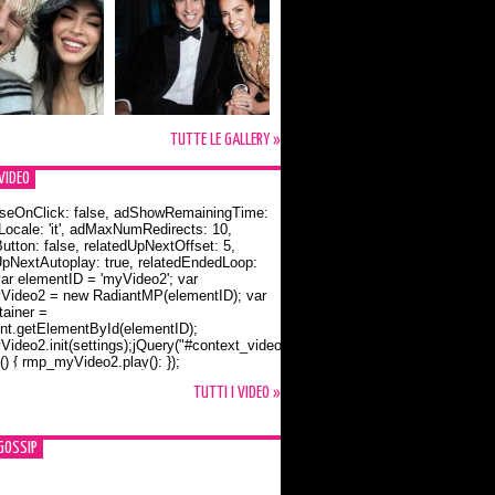
TUTTE LE GALLERY »
VIDEO
seOnClick: false, adShowRemainingTime:
dLocale: 'it', adMaxNumRedirects: 10,
utton: false, relatedUpNextOffset: 5,
UpNextAutoplay: true, relatedEndedLoop:
var elementID = 'myVideo2'; var
ideo2 = new RadiantMP(elementID); var
ainer =
t.getElementById(elementID);
ideo2.init(settings);jQuery("#context_video2").one("mouseover",
() { rmp_myVideo2.play(); });
o Bloom e la t-shirt dedicata a Flynn
TUTTI I VIDEO »
GOSSIP