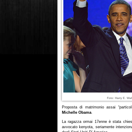
Foto: Harry E. Wa
Proposta di matrimonio assai “particol
Michelle Obama
.
La ragazza ormai 17enne è stata chie
avvocato kenyota, seriamente intenzionato