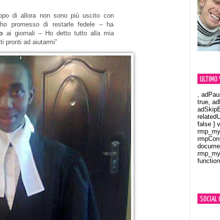
po di allora non sono più uscito con
 ho promesso di restarle fedele – ha
o
ai giornali – Ho detto tutto alla mia
ti pronti ad aiutarmi”
ULTIMO 
, adPau
true, a
adSkipB
related
false } 
rmp_myV
rmpCont
documen
rmp_myV
function
Orland
SOCIAL 