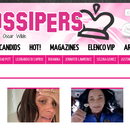
CANDIDS
HOT!
MAGAZINES
ELENCO VIP
AR
RAD PITT
LEONARDO DI CAPRIO
RIHANNA
JENNIFER LAWRENCE
SELENA GOMEZ
JUSTIN