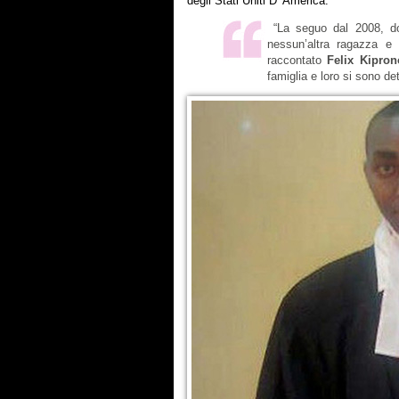
degli Stati Uniti D’ America.
“La seguo dal 2008, do
nessun’altra ragazza e
raccontato
Felix Kipron
famiglia e loro si sono det