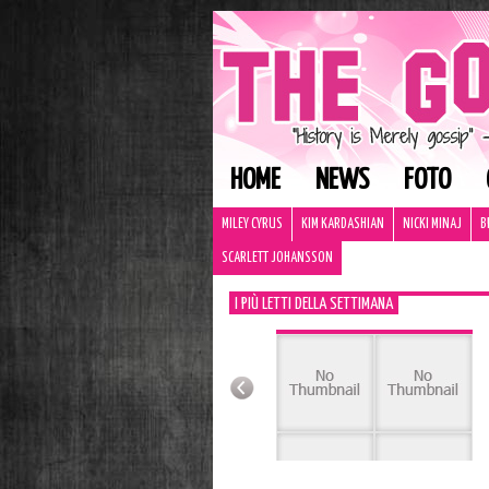
HOME
NEWS
FOTO
MILEY CYRUS
KIM KARDASHIAN
NICKI MINAJ
B
SCARLETT JOHANSSON
I PIÙ LETTI DELLA SETTIMANA