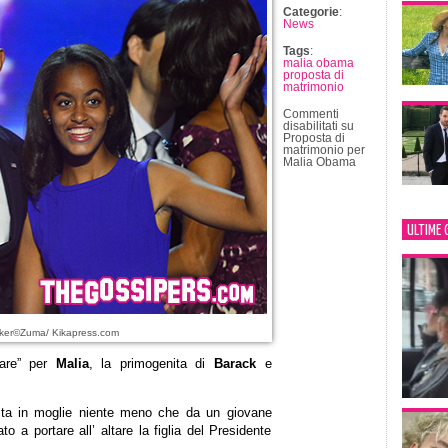
Categorie
:
News
Tags
:
malia obama
proposta di
matrimonio
Commenti
disabilitati
su
Proposta di
matrimonio per
Malia Obama
ULTIME 
lker©Zuma/ Kikapress.com
are” per
Malia
, la primogenita di
Barack
e
sta in moglie niente meno che da un giovane
 a portare all’ altare la figlia del Presidente