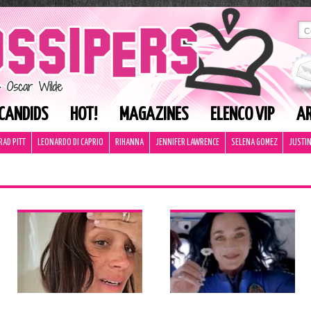
CANDIDS
HOT!
MAGAZINES
ELENCO VIP
AR
RAD PITT
LEONARDO DI CAPRIO
RIHANNA
JENNIFER LAWRENCE
SELENA GOMEZ
JUSTIN