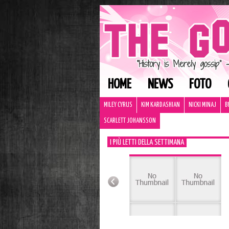
HOME
NEWS
FOTO
MILEY CYRUS
KIM KARDASHIAN
NICKI MINAJ
B
SCARLETT JOHANSSON
I PIÙ LETTI DELLA SETTIMANA