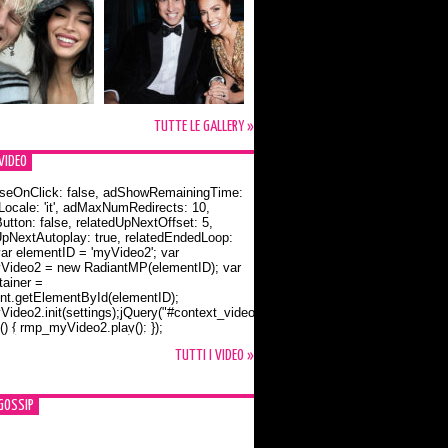
TUTTE LE GALLERY »
VIDEO
seOnClick: false, adShowRemainingTime:
dLocale: 'it', adMaxNumRedirects: 10,
utton: false, relatedUpNextOffset: 5,
UpNextAutoplay: true, relatedEndedLoop:
var elementID = 'myVideo2'; var
ideo2 = new RadiantMP(elementID); var
ainer =
t.getElementById(elementID);
ideo2.init(settings);jQuery("#context_video2").one("mouseover",
() { rmp_myVideo2.play(); });
o Bloom e la t-shirt dedicata a Flynn
TUTTI I VIDEO »
GOSSIP